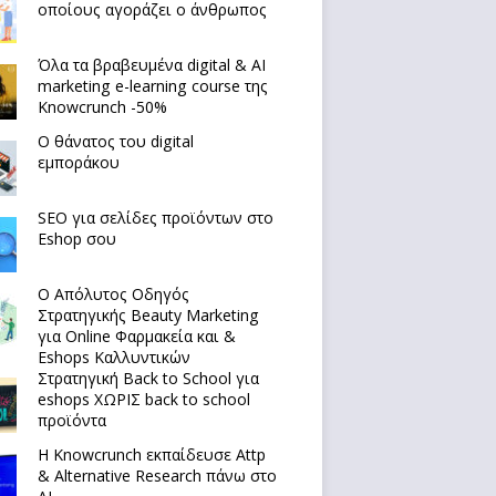
οποίους αγοράζει ο άνθρωπος
Όλα τα βραβευμένα digital & AI
marketing e-learning course της
Knowcrunch -50%
Ο θάνατος του digital
εμποράκου
SEO για σελίδες προϊόντων στο
Eshop σου
Ο Απόλυτoς Οδηγός
Στρατηγικής Beauty Marketing
για Online Φαρμακεία και &
Eshops Καλλυντικών
Στρατηγική Back to School για
eshops ΧΩΡΙΣ back to school
προϊόντα
Η Knowcrunch εκπαίδευσε Attp
& Alternative Research πάνω στο