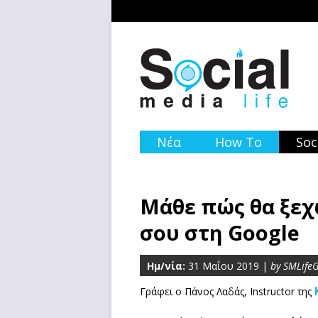
Νέα
How To
Soc
Μάθε πώς θα ξεχ
σου στη Google
Ημ/νία:
31 Μαΐου 2019 |
by SMLife
Γράφει ο Πάνος Λαδάς, Instructor της