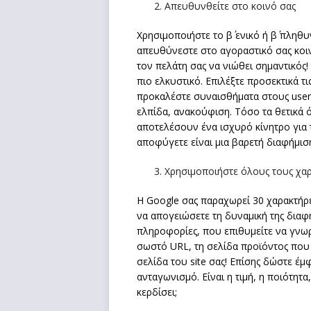
Απευθυνθείτε στο κοινό σας
Χρησιμοποιήστε το β΄ ενικό ή β΄ πληθ
απευθύνεστε στο αγοραστικό σας κοιν
τον πελάτη σας να νιώθει σημαντικός!
πιο ελκυστικό. Επιλέξτε προσεκτικά τ
προκαλέστε συναισθήματα στους user
ελπίδα, ανακούφιση. Τόσο τα θετικά 
αποτελέσουν ένα ισχυρό κίνητρο για 
αποφύγετε είναι μια βαρετή διαφήμισ
Χρησιμοποιήστε όλους τους χαρ
Η Google σας παραχωρεί 30 χαρακτήρες
να απογειώσετε τη δυναμική της διαφ
πληροφορίες, που επιθυμείτε να γνωρ
σωστό URL, τη σελίδα προϊόντος που 
σελίδα του site σας! Επίσης δώστε έμ
ανταγωνισμό. Είναι η τιμή, η ποιότητ
κερδίσει;