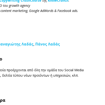
Copywriting
CrashCourse
KnowCrunch
της
.
O του growth agency
 content marketing, Google AdWords & Facebook ads.
αναγιώτης Λαδάς
Πάνος Λαδάς
,
ο
οία προέρχονται από όλη την ομάδα του Social Media
α, δελτία τύπου νέων προϊόντων ή υπηρεσιών, κλπ.
θρα