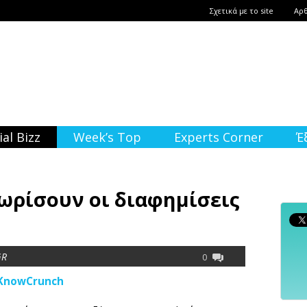
Σχετικά με το site
Αρ
ial Bizz
Week’s Top
Experts Corner
Έ
ωρίσουν οι διαφημίσεις
GR
0
KnowCrunch