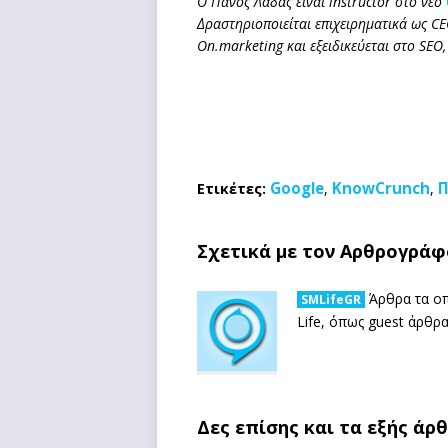
Ο Πάνος Λαδάς είναι instructor στο νέο
Δραστηριοποιείται επιχειρηματικά
ως CE
On.
m
arketing και
εξειδικεύεται
στo SEO,
Google
KnowCrunch
Π
Ετικέτες:
,
,
Σχετικά με τον Αρθρογράφ
Άρθρα τα οπ
SMLifeGR
Life, όπως guest άρθρ
Δες επίσης και τα εξής άρ