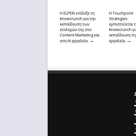
Η ELPEN επέλεξε τη
Η Touchpoint
Knowcrunch για την
Strategies
εκπαίδευση των
εμπιστεύεται 
στελεχών της στο
Knowcrunch γι
Content Marketing και
εκπαίδευση της
→
→
στα AI εργαλεία
εργαλεία