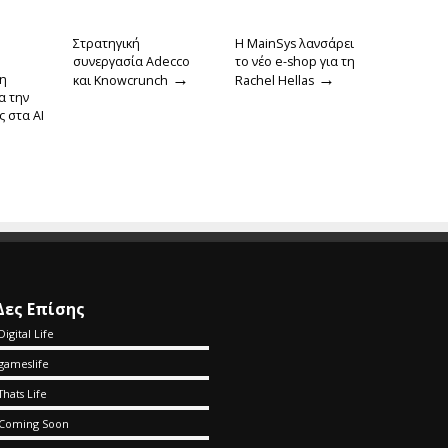
Στρατηγική
Η MainSys λανσάρει
συνεργασία Adecco
το νέο e-shop για τη
→
→
τη
και Knowcrunch
Rachel Hellas
α την
 στα ΑΙ
Δες Επίσης
Digital Life
gameslife
Thats Life
Coming Soon