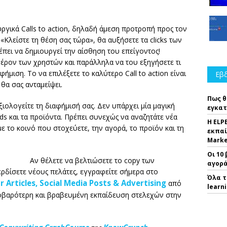
ργικά Calls to action, δηλαδή άμεση προτροπή προς τον
«Κλείστε τη θέση σας τώρα», θα αυξήσετε τα clicks των
ρέπει να δημιουργεί την αίσθηση του επείγοντος!
έρον των χρηστών και παράλληλα να του εξηγήσετε τι
ήμιση. Το να επιλέξετε το καλύτερο Call to action είναι
Εβδ
 θα σας ανταμείψει.
Πως θ
ξιολογείτε τη διαφήμισή σας. Δεν υπάρχει μία μαγική
εγκατ
nds και τα προϊόντα. Πρέπει συνεχώς να αναζητάτε νέα
Η ELP
με το κοινό που στοχεύετε, την αγορά, το προϊόν και τη
εκπαί
Marke
Οι 10
Αν θέλετε να βελτιώσετε το copy των
αγορά
ερδίσετε νέους πελάτες, εγγραφείτε σήμερα στο
Όλα τ
 Articles, Social Media Posts & Advertising
από
learn
σοβαρότερη και βραβευμένη εκπαίδευση στελεχών στην