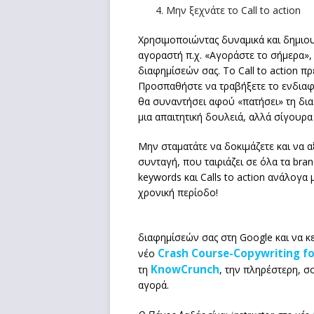
Μην ξεχνάτε το Call to action
Χρησιμοποιώντας δυναμικά και δημιου
αγοραστή π.χ. «Αγοράστε το σήμερα», 
διαφημίσεών σας. Το Call to action π
Προσπαθήστε να τραβήξετε το ενδιαφ
θα συναντήσει αφού «πατήσει» τη διαφ
μια απαιτητική δουλειά, αλλά σίγουρα
Μην σταματάτε να δοκιμάζετε και να α
συνταγή, που ταιριάζει σε όλα τα bra
keywords και Calls to action ανάλογα 
χρονική περίοδο!
διαφημίσεών σας στη Google και να κ
Crash Course-Copywriting for
νέο
KnowCrunch
τη
, την πληρέστερη, 
αγορά.