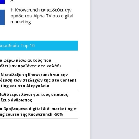
ΑΙ
Η Knowcrunch εκπαιδεύει την
ομάδα του Alpha TV στο digital
marketing
ομαδιαίο Top 10
α φέρω πίσω αυτούς που
έλειψαν προϊόντα στο καλάθι
EN επέλεξε τη Knowcrunch για την
δευση των στελεχών της στο Content
ting και στα AI εργαλεία
 βαθύτεροι λόγοι για τους οποίους
ζει ο άνθρωπος
α βραβευμένα digital & AI marketing e-
ing course της Knowcrunch -50%