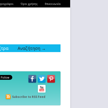
θρογράφοι
Όροι χρήσης
Επικοινωνία
ξτρα
Αναζήτηση →
Subscribe to RSS Feed