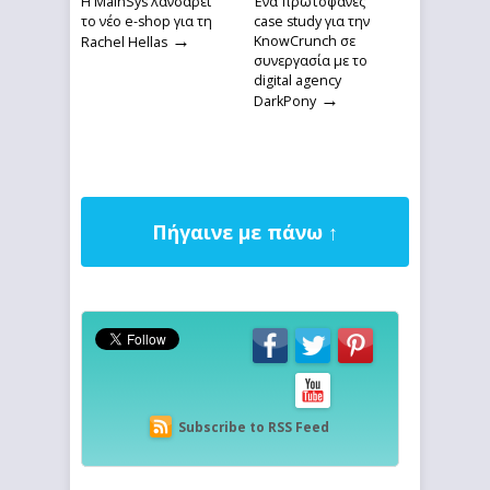
→
Η MainSys λανσάρει
Ένα πρωτοφανές
το νέο e-shop για τη
case study για την
→
KnowCrunch σε
Rachel Hellas
συνεργασία με το
digital agency
→
DarkPony
Πήγαινε με πάνω ↑
Subscribe to RSS Feed