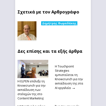
Σχετικά με τον Αρθρογράφο
Δημήτρης Θωμαδάκης
Δες επίσης και τα εξής άρθρα
Η Touchpoint
Strategies
εμπιστεύεται τη
Knowcrunch για την
Η ELPEN επέλεξε τη
εκπαίδευση της στα
Knowcrunch για την
→
ΑΙ εργαλεία
εκπαίδευση των
στελεχών της στο
Content Marketing
και στα AI εργαλεία