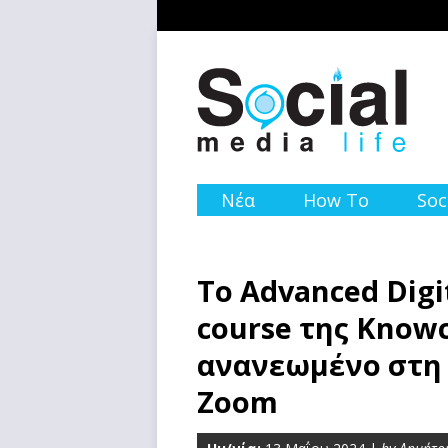
Νέα
How To
Soc
Το Advanced Digi
course της Know
ανανεωμένο στη
Ζοοm