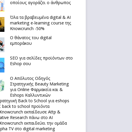
οποίους αγοράζει ο άνθρωπος
Όλα τα βραβευμένα digital & AI
marketing e-learning course της
Knowcrunch -50%
Ο θάνατος του digital
εμποράκου
SEO για σελίδες προϊόντων στο
Eshop σου
Ο Απόλυτoς Οδηγός
Στρατηγικής Beauty Marketing
για Online Φαρμακεία και &
Eshops Καλλυντικών
ρατηγική Back to School για eshops
 back to school προϊόντα
Knowcrunch εκπαίδευσε Attp &
native Research πάνω στο ΑΙ
Knowcrunch εκπαιδεύει την ομάδα
lpha TV στο digital marketing