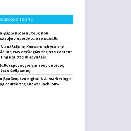
ομαδιαίο Top 10
α φέρω πίσω αυτούς που
έλειψαν προϊόντα στο καλάθι
EN επέλεξε τη Knowcrunch για την
δευση των στελεχών της στο Content
ting και στα AI εργαλεία
 βαθύτεροι λόγοι για τους οποίους
ζει ο άνθρωπος
α βραβευμένα digital & AI marketing e-
ing course της Knowcrunch -50%