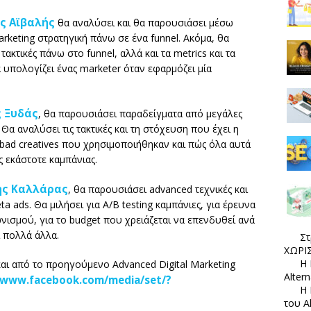
ς Αϊβαλής
θα αναλύσει και θα παρουσιάσει μέσω
marketing στρατηγική πάνω σε ένα funnel. Ακόμα, θα
 τακτικές πάνω στο funnel, αλλά και τα metrics και τα
α υπολογίζει ένας marketer όταν εφαρμόζει μία
ς Ξυδάς
, θα παρουσιάσει παραδείγματα από μεγάλες
Θα αναλύσει τις τακτικές και τη στόχευση που έχει η
d bad creatives που χρησιμοποιήθηκαν και πώς όλα αυτά
ς εκάστοτε καμπάνιας.
ης Καλλάρας
, θα παρουσιάσει advanced τεχνικές και
a ads. Θα μιλήσει για Α/Β testing καμπάνιες, για έρευνα
ισμού, για το budget που χρειάζεται να επενδυθεί ανά
ι πολλά άλλα.
Στ
ΧΩΡΙΣ
Η 
και από το προηγούμενο Advanced Digital Marketing
Alter
/www.facebook.com/media/set/?
Η 
του A