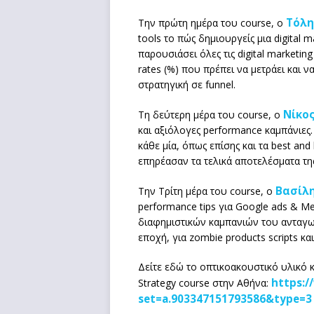
Τόλη
Την πρώτη ημέρα του course, ο
tools το πώς δημιουργείς μια digital 
παρουσιάσει όλες τις digital marketing
rates (%) που πρέπει να μετράει και ν
στρατηγική σε funnel.
Νίκο
Τη δεύτερη μέρα του course, o
και αξιόλογες performance καμπάνιες. 
κάθε μία, όπως επίσης και τα best an
επηρέασαν τα τελικά αποτελέσματα τη
Βασίλ
Την Τρίτη μέρα του course, ο
performance tips για Google ads & Met
διαφημιστικών καμπανιών του ανταγων
εποχή, για zombie products scripts κα
Δείτε εδώ το οπτικοακουστικό υλικό 
https:/
Strategy course στην Αθήνα:
set=a.903347151793586&type=3