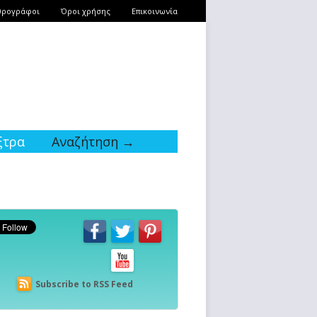
θρογράφοι
Όροι χρήσης
Επικοινωνία
ξτρα
Αναζήτηση →
Subscribe to RSS Feed