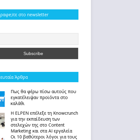
ραφe;iτε στο newsletter
ευταία Άρθρα
Πως θα φέρω πίσω αυτούς που
εγκατέλειψαν προϊόντα στο
καλάθι
Η ELPEN επέλεξε τη Knowcrunch
για την εκπαίδευση των
στελεχών της στο Content
Marketing και στα AI εργαλεία
Οι 10 βαθύτεροι λόγοι για τους