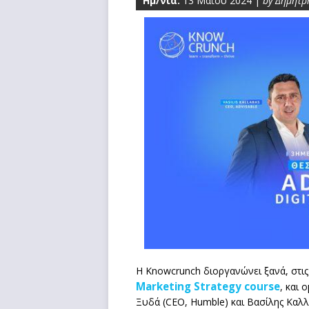
Ημ/νία:
13 Μαΐου 2024 |
by Δημήτρ
Η Knowcrunch διοργανώνει ξανά, στις 
Marketing Strategy course
, και 
Ξυδά (CEO, Humble) και Βασίλης Καλλά