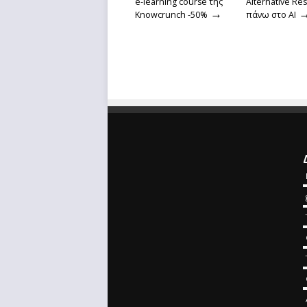
e-learning course της
Alternative Re
→
Knowcrunch -50%
πάνω στο ΑΙ