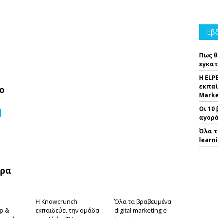
Εβδ
Πως θ
εγκατ
Η ELP
εκπαί
ο
Marke
Οι 10
αγορά
Όλα τ
learn
θρα
Η Knowcrunch
Όλα τα βραβευμένα
p &
εκπαιδεύει την ομάδα
digital marketing e-