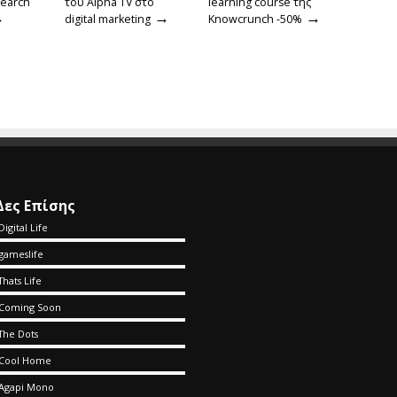
search
του Alpha TV στο
learning course της
→
→
→
digital marketing
Knowcrunch -50%
Δες Επίσης
Digital Life
gameslife
Thats Life
Coming Soon
The Dots
Cool Home
Agapi Mono