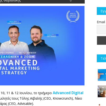
ης Θωμαδάκης
0
Εγγ
Email
Τελ
Advanced Digital
10, 11 & 12 Ιουνίου, το τριήμερο
ομιλητές τους Τόλης Αϊβαλής (CEO, Knowcrunch), Νίκο
ρας (CEO, Advisable).