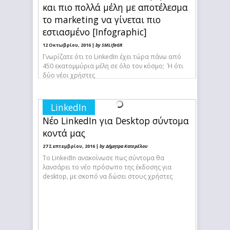
και πιο πολλά μέλη με αποτέλεσμα
το marketing να γίνεται πιο
εστιασμένο [Infographic]
12 Οκτωβρίου, 2016 |
by SMLifeGR
Γνωρίζατε ότι το LinkedIn έχει τώρα πάνω από
450 εκατομμύρια μέλη σε όλο τον κόσμο; Ή ότι
δύο νέοι χρήστες
LinkedIn
Νέο LinkedIn για Desktop σύντομα
κοντά μας
27 Σεπτεμβρίου, 2016 |
by Δήμητρα Κατερέλου
Το LinkedIn ανακοίνωσε πως σύντομα θα
λανσάρει το νέο πρόσωπο της έκδοσης για
desktop, με σκοπό να δώσει στους χρήστες