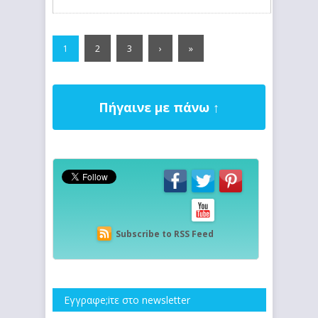
2
3
›
»
1
Πήγαινε με πάνω ↑
Subscribe to RSS Feed
Εγγραφe;iτε στο newsletter