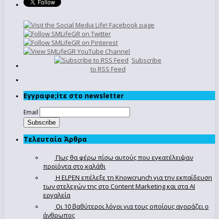
Subscribe
to RSS Feed
Εγγραφe;iτε στο newsletter
Email
Τελευταία Άρθρα
Πως θα φέρω πίσω αυτούς που εγκατέλειψαν
προϊόντα στο καλάθι
Η ELPEN επέλεξε τη Knowcrunch για την εκπαίδευση
των στελεχών της στο Content Marketing και στα AI
εργαλεία
Οι 10 βαθύτεροι λόγοι για τους οποίους αγοράζει ο
άνθρωπος