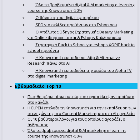
Όλα τα βραβευμένα digital & AI marketing e-learning
course της Knowcrunch -50%
Ο θάνατος του digital εμποράκου
SEO για σελίδες προϊόντων στο Eshop σου
Ο Απόλυτoς Οδηγός Στρατηγικής Beauty Marketing
για Online Φαρμακεία και & Eshops Καλλυντικών
Στρατηγική Back to School για eshops ΧΩΡΙΣ back to
school προϊόντα
Η Knowcrunch εκπαίδευσε Attp & Alternative
Research πάνω στο ΑΙ
Η Knowcrunch εκπαιδεύει την ομάδα του Alpha TV
στο digital marketing
Εβδομαδιαίο Top 10
Πως θα φέρω πίσω αυτούς που εγκατέλειψαν προϊόντα
στο καλάθι
Η ELPEN επέλεξε τη Knowcrunch για την εκπαίδευση των
στελεχών της στο Content Marketing και στα AI εργαλεία
Οι 10 βαθύτεροι λόγοι για τους οποίους αγοράζει ο
άνθρωπος
Όλα τα βραβευμένα digital & AI marketing e-learning
course της Knowcrunch -50%