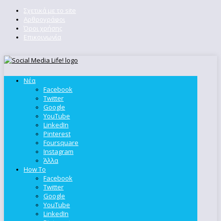
Σχετικά με το site
Αρθρογράφοι
Όροι χρήσης
Επικοινωνία
Νέα
Facebook
Twitter
Google
YouTube
LinkedIn
Pinterest
Foursquare
Instagram
Άλλα
How To
Facebook
Twitter
Google
YouTube
LinkedIn