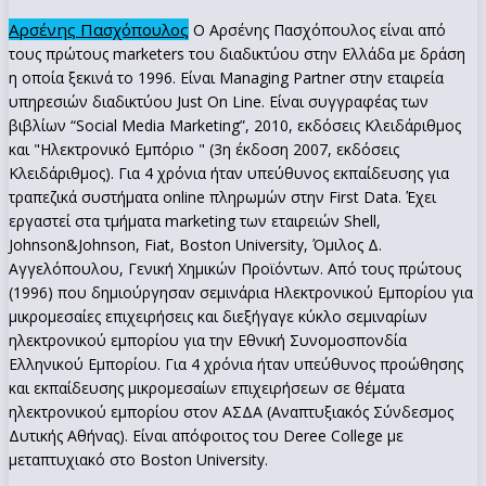
Αρσένης Πασχόπουλος
Ο Αρσένης Πασχόπουλος είναι από
τους πρώτους marketers του διαδικτύου στην Ελλάδα με δράση
η οποία ξεκινά το 1996. Είναι Managing Partner στην εταιρεία
υπηρεσιών διαδικτύου Just On Line. Είναι συγγραφέας των
βιβλίων “Social Media Marketing”, 2010, εκδόσεις Κλειδάριθμος
και "Ηλεκτρονικό Εμπόριο " (3η έκδοση 2007, εκδόσεις
Κλειδάριθμος). Για 4 χρόνια ήταν υπεύθυνος εκπαίδευσης για
τραπεζικά συστήματα online πληρωμών στην First Data. Έχει
εργαστεί στα τμήματα marketing των εταιρειών Shell,
Johnson&Johnson, Fiat, Boston University, Όμιλος Δ.
Αγγελόπουλου, Γενική Χημικών Προϊόντων. Από τους πρώτους
(1996) που δημιούργησαν σεμινάρια Ηλεκτρονικού Εμπορίου για
μικρομεσαίες επιχειρήσεις και διεξήγαγε κύκλο σεμιναρίων
ηλεκτρονικού εμπορίου για την Εθνική Συνομοσπονδία
Ελληνικού Εμπορίου. Για 4 χρόνια ήταν υπεύθυνος προώθησης
και εκπαίδευσης μικρομεσαίων επιχειρήσεων σε θέματα
ηλεκτρονικού εμπορίου στον ΑΣΔΑ (Αναπτυξιακός Σύνδεσμος
Δυτικής Αθήνας). Είναι απόφοιτος του Deree College με
μεταπτυχιακό στο Boston University.