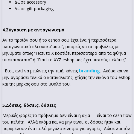
Δώσε accessory
Δώσε gift packaging
4.Σύγκριση με ανταγωνισμό
Αν το προϊόν σου ή το eshop σου έχει ένα ή περισσότερα
ανταγωνιστικά πλεονεκτήματα“, μπορείς να τα προβάλεις με
μηνύματα όπως “Γιατί το Χ κοστίζει περισσότερο από τα φθηνά
υποκατάστατα” ή “Γιατί το ΧΥΖ eshop μας έχει πιστούς πελάτες”
branding
¨Ετσι, αντί να μειώνεις την τιμή, κάνεις
. Ακόμα και να
μην αγοράσει τελικά ο καταναλωτής, χτίζεις την εικόνα του eshop
και της μάρκας σου στο μυαλό του..
5.
Δόσεις, δόσεις, δόσεις
Μερικές φορές το πρόβλημα δεν είναι η αξία — είναι το cash flow
του πελάτη. Αλλά ακόμα και να μην είναι, οι δόσεις ήταν και
παραμένουν ένα πολύ μεγάλο κίνητρο για αγορές. Δώσε λοιπόν