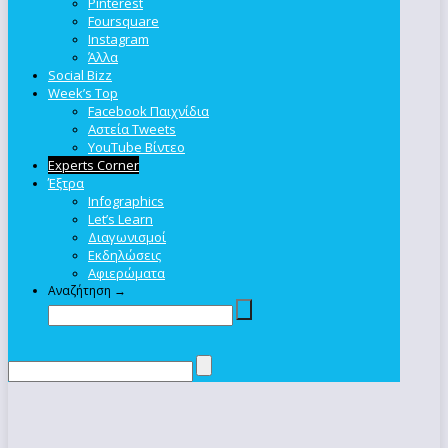
Pinterest
Foursquare
Instagram
Άλλα
Social Bizz
Week’s Top
Facebook Παιχνίδια
Αστεία Tweets
YouTube Βίντεο
Experts Corner
Έξτρα
Infographics
Let’s Learn
Διαγωνισμοί
Εκδηλώσεις
Αφιερώματα
Αναζήτηση →