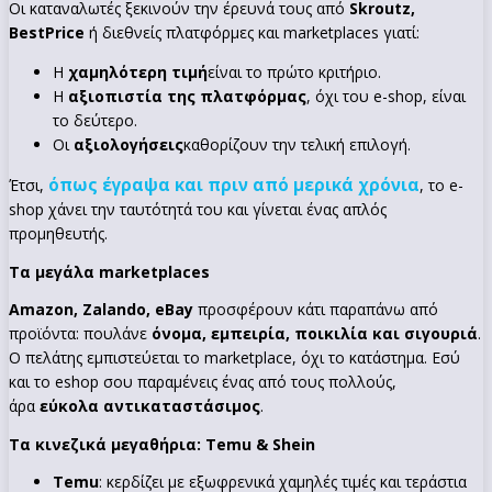
Οι καταναλωτές ξεκινούν την έρευνά τους από
Skroutz,
BestPrice
ή διεθνείς πλατφόρμες και marketplaces γιατί:
Η
χαμηλότερη τιμή
είναι το πρώτο κριτήριο.
Η
αξιοπιστία της πλατφόρμας
, όχι του e-shop, είναι
το δεύτερο.
Οι
αξιολογήσεις
καθορίζουν την τελική επιλογή.
όπως έγραψα και πριν από μερικά χρόνια
Έτσι,
, το e-
shop χάνει την ταυτότητά του και γίνεται ένας απλός
προμηθευτής.
Τα μεγάλα marketplaces
Amazon, Zalando, eBay
προσφέρουν κάτι παραπάνω από
προϊόντα: πουλάνε
όνομα, εμπειρία, ποικιλία και σιγουριά
.
Ο πελάτης εμπιστεύεται το marketplace, όχι το κατάστημα. Εσύ
και το eshop σου παραμένεις ένας από τους πολλούς,
άρα
εύκολα αντικαταστάσιμος
.
Τα κινεζικά μεγαθήρια: Temu & Shein
Temu
: κερδίζει με εξωφρενικά χαμηλές τιμές και τεράστια