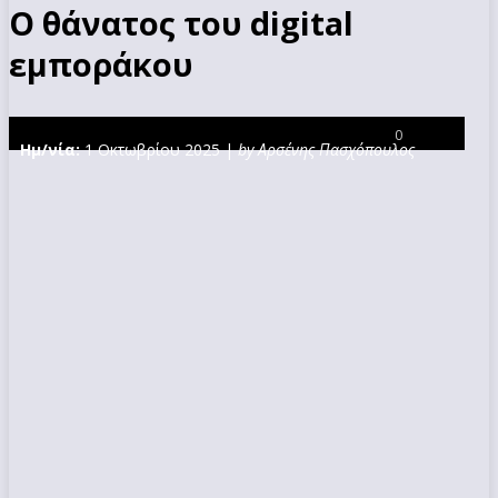
Ο θάνατος του digital
εμποράκου
0
Ημ/νία:
1 Οκτωβρίου 2025 |
by Αρσένης Πασχόπουλος