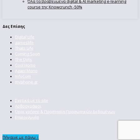
Όλα τα βραβευμένα digital & AI marketing e-learning
course της Knowcrunch -50%
Δες Επίσης
Digital Life
gameslife
Thats Life
Coming Soon
The Dots
Cool Home
Agapi Mono
InfoCom
myphone.gr
Σχετικά με το site
Αρθρογράφοι
Όροι χρήσης & Προστασία Προσωπικών Δεδομένων
Επικοινωνία
Πήγαινε με πάνω ↑