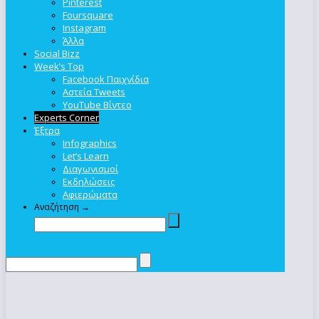
Pinterest
Foursquare
Instagram
Άλλα
Social Bizz
Week’s Top
Facebook Παιχνίδια
Αστεία Tweets
YouTube Βίντεο
Experts Corner
Έξτρα
Infographics
Let’s Learn
Διαγωνισμοί
Εκδηλώσεις
Αφιερώματα
Αναζήτηση →