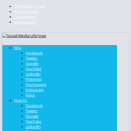
Σχετικά με το site
Αρθρογράφοι
Όροι χρήσης
Επικοινωνία
Νέα
Facebook
Twitter
Google
YouTube
LinkedIn
Pinterest
Foursquare
Instagram
Άλλα
How To
Facebook
Twitter
Google
YouTube
LinkedIn