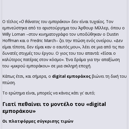
Ο τίτλος
«Ο θάνατος του εμποράκου»
δεν είναι τυχαίος. Τον
εμπνεύστηκα από το αριστούργημα του Άρθουρ Μίλλερ, όπου ο
Willy Loman –στον κινηματογράφο τον υποδύθηκαν ο Dustin
Hoffman και ο Fredric March– ζει την πτώση ενός ονείρου. «Δεν
είμαι τίποτα, δεν είμαι καν ο εαυτός μου», λέει σε μια από τις πιο
δυνατές στιγμές του έργου. Ο γιος του του απαντά: «Είσαι ο
καλύτερος πατέρας στον κόσμο». Ένα δράμα για την απαξίωση
του «μικρού εμποράκου» σε μια σκληρή εποχή.
Κάπως έτσι, και σήμερα, ο
digital εμποράκος
βιώνει τη δική του
πτώση.
Το ερώτημα είναι, μπορείς να κάνεις κάτι γι’ αυτό;
Γιατί πεθαίνει το μοντέλο του «digital
εμποράκου»
Οι πλατφόρμες σύγκρισης τιμών