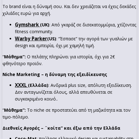
Το brand είναι η δύναμή σου. Και δεν χρειάζεται να έχεις δεκάδες
χιλιάδες ευρώ για αρχή.
Gymshark
(UK)
: Από γκαράζ σε δισεκατομμύρια, χτίζοντας
fitness community.
Warby Parker
(US)
: “Έσπασε” την αγορά των γυαλιών με
design και εμπειρία, όχι με χαμηλή τιμή.
“
Μάθημα”:
Ο πελάτης πληρώνει για ιστορία, όχι για 2€
φθηνότερο προϊόν.
Niche Marketing – η δύναμη της εξειδίκευσης
XXXL
(Ελλάδα)
: Ανδρικά plus size, απόλυτη εξειδίκευση.
Δεν ανταγωνίζεται όλους, αλλά απευθύνεται σε
συγκεκριμένο κοινό..
“
Μάθημα”:
Το niche σε προστατεύει από τη μαζικότητα και τον
τιμο-πόλεμο.
Διεθνείς Αγορές – ¨κοίτα” και έξω από την Ελλάδα
Coco-Mat
: πούλησε ελληνικό design και sustainability στη