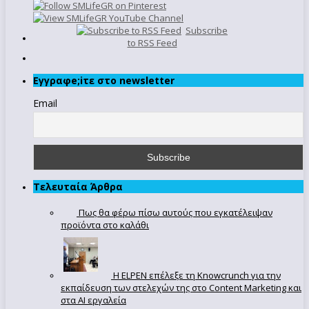
Subscribe
to RSS Feed
Εγγραφe;iτε στο newsletter
Email
Τελευταία Άρθρα
Πως θα φέρω πίσω αυτούς που εγκατέλειψαν
προϊόντα στο καλάθι
Η ELPEN επέλεξε τη Knowcrunch για την
εκπαίδευση των στελεχών της στο Content Marketing και
στα AI εργαλεία