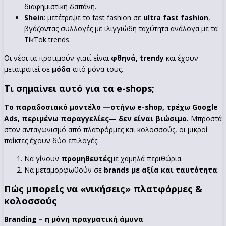
διαφημιστική δαπάνη.
Shein
: μετέτρεψε το fast fashion σε
ultra fast fashion
,
βγάζοντας συλλογές με ιλιγγιώδη ταχύτητα ανάλογα με τα
TikTok trends.
Οι νέοι τα προτιμούν γιατί είναι
φθηνά, trendy
και έχουν
μετατραπεί σε
μόδα
από μόνα τους.
Τι σημαίνει αυτό για τα e-shops;
Το παραδοσιακό μοντέλο —στήνω e-shop, τρέχω Google
Ads, περιμένω παραγγελίες— δεν είναι βιώσιμο.
Μπροστά
στον ανταγωνισμό από πλατφόρμες και κολοσσούς, οι μικροί
παίκτες έχουν δύο επιλογές:
Να γίνουν
προμηθευτές
με χαμηλά περιθώρια.
Να μεταμορφωθούν σε
brands με αξία και ταυτότητα
.
Πώς μπορείς να «νικήσεις» πλατφόρμες &
κολοσσούς
Branding – η μόνη πραγματική άμυνα