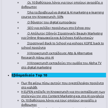
Οι 10 βαθύτεροι λόγοι για τους οποίους αγοράζει ο
άνθρωπος
Όλα τα βραβευμένα digital & AI marketing e-learning
course της Knowcrunch -50%
Ο θάνατος του digital εμποράκου
SEO για σελίδες προϊόντων στο Eshop σου
Ο Απόλυτoς Οδηγός Στρατηγικής Beauty Marketing
για Online Φαρμακεία και & Eshops Καλλυντικών
Στρατηγική Back to School για eshops ΧΩΡΙΣ back to
school προϊόντα
Η Knowcrunch εκπαίδευσε Attp & Alternative
Research πάνω στο ΑΙ
Η Knowcrunch εκπαιδεύει την ομάδα του Alpha TV
στο digital marketing
Εβδομαδιαίο Top 10
Πως θα φέρω πίσω αυτούς που εγκατέλειψαν προϊόντα
στο καλάθι
Η ELPEN επέλεξε τη Knowcrunch για την εκπαίδευση των
στελεχών της στο Content Marketing και στα AI εργαλεία
Οι 10 βαθύτεροι λόγοι για τους οποίους αγοράζει ο
άνθρωπος