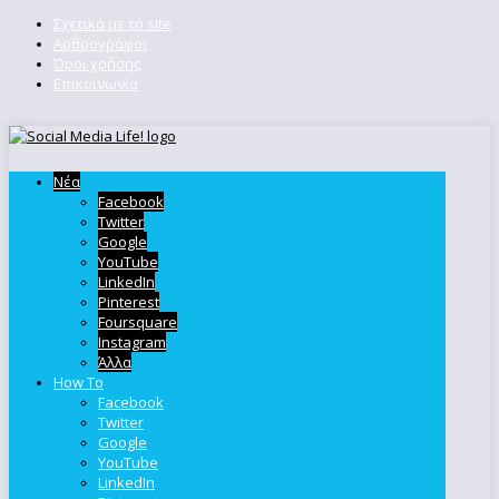
Σχετικά με το site
Αρθρογράφοι
Όροι χρήσης
Επικοινωνία
Νέα
Facebook
Twitter
Google
YouTube
LinkedIn
Pinterest
Foursquare
Instagram
Άλλα
How To
Facebook
Twitter
Google
YouTube
LinkedIn