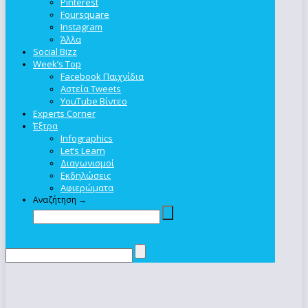
Pinterest
Foursquare
Instagram
Άλλα
Social Bizz
Week’s Top
Facebook Παιχνίδια
Αστεία Tweets
YouTube Βίντεο
Experts Corner
Έξτρα
Infographics
Let’s Learn
Διαγωνισμοί
Εκδηλώσεις
Αφιερώματα
Αναζήτηση →