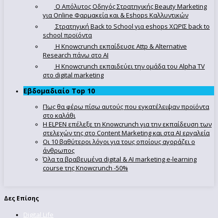
Ο Απόλυτoς Οδηγός Στρατηγικής Beauty Marketing
για Online Φαρμακεία και & Eshops Καλλυντικών
Στρατηγική Back to School για eshops ΧΩΡΙΣ back to
school προϊόντα
Η Knowcrunch εκπαίδευσε Attp & Alternative
Research πάνω στο ΑΙ
Η Knowcrunch εκπαιδεύει την ομάδα του Alpha TV
στο digital marketing
Εβδομαδιαίο Top 10
Πως θα φέρω πίσω αυτούς που εγκατέλειψαν προϊόντα
στο καλάθι
Η ELPEN επέλεξε τη Knowcrunch για την εκπαίδευση των
στελεχών της στο Content Marketing και στα AI εργαλεία
Οι 10 βαθύτεροι λόγοι για τους οποίους αγοράζει ο
άνθρωπος
Όλα τα βραβευμένα digital & AI marketing e-learning
course της Knowcrunch -50%
Δες Επίσης
Digital Life