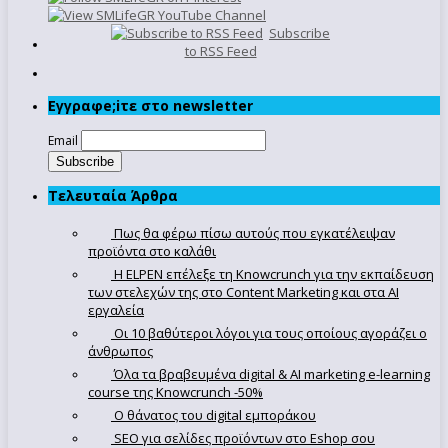
Subscribe
to RSS Feed
Εγγραφe;iτε στο newsletter
Email
Τελευταία Άρθρα
Πως θα φέρω πίσω αυτούς που εγκατέλειψαν
προϊόντα στο καλάθι
Η ELPEN επέλεξε τη Knowcrunch για την εκπαίδευση
των στελεχών της στο Content Marketing και στα AI
εργαλεία
Οι 10 βαθύτεροι λόγοι για τους οποίους αγοράζει ο
άνθρωπος
Όλα τα βραβευμένα digital & AI marketing e-learning
course της Knowcrunch -50%
Ο θάνατος του digital εμποράκου
SEO για σελίδες προϊόντων στο Eshop σου