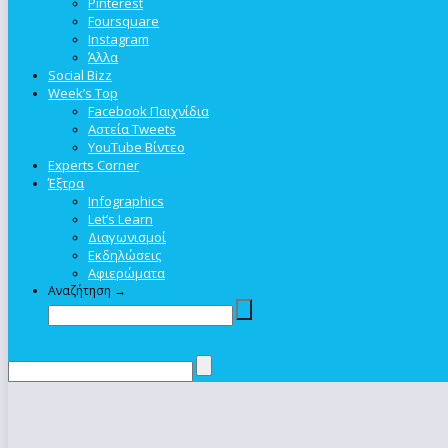
Pinterest
Foursquare
Instagram
Άλλα
Social Bizz
Week’s Top
Facebook Παιχνίδια
Αστεία Tweets
YouTube Βίντεο
Experts Corner
Έξτρα
Infographics
Let’s Learn
Διαγωνισμοί
Εκδηλώσεις
Αφιερώματα
Αναζήτηση →