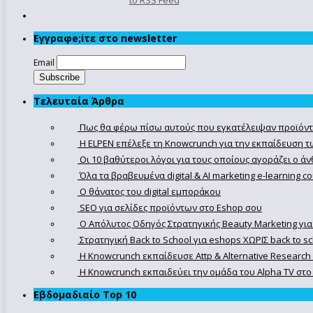
to RSS Feed
Εγγραφe;iτε στο newsletter
Email
Τελευταία Άρθρα
Πως θα φέρω πίσω αυτούς που εγκατέλειψαν προϊόντ
Η ELPEN επέλεξε τη Knowcrunch για την εκπαίδευση τω
Οι 10 βαθύτεροι λόγοι για τους οποίους αγοράζει ο 
Όλα τα βραβευμένα digital & AI marketing e-learning 
Ο θάνατος του digital εμποράκου
SEO για σελίδες προϊόντων στο Eshop σου
Ο Απόλυτoς Οδηγός Στρατηγικής Beauty Marketing για
Στρατηγική Back to School για eshops ΧΩΡΙΣ back to s
Η Knowcrunch εκπαίδευσε Attp & Alternative Research
Η Knowcrunch εκπαιδεύει την ομάδα του Alpha TV στο d
Εβδομαδιαίο Top 10