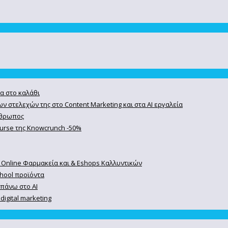
α στο καλάθι
ν στελεχών της στο Content Marketing και στα AI εργαλεία
άνθρωπος
course της Knowcrunch -50%
 Online Φαρμακεία και & Eshops Καλλυντικών
chool προϊόντα
 πάνω στο ΑΙ
igital marketing