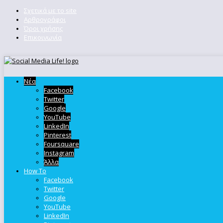
Σχετικά με το site
Αρθρογράφοι
Όροι χρήσης
Επικοινωνία
Νέα
Facebook
Twitter
Google
YouTube
LinkedIn
Pinterest
Foursquare
Instagram
Άλλα
How To
Facebook
Twitter
Google
YouTube
LinkedIn