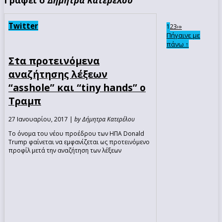
Twitter
2
3
›
»
1
Πήγαινε με
πάνω ↑
Στα προτεινόμενα
αναζήτησης λέξεων
“asshole” και “tiny hands” ο
Τραμπ
27 Ιανουαρίου, 2017 |
by Δήμητρα Κατερέλου
Το όνομα του νέου προέδρου των ΗΠΑ Donald
Trump φαίνεται να εμφανίζεται ως προτεινόμενο
προφίλ μετά την αναζήτηση των λέξεων