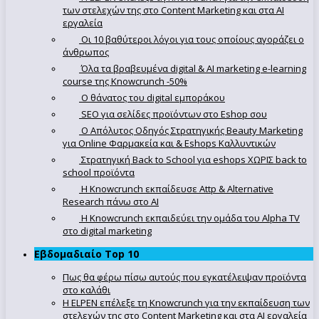
των στελεχών της στο Content Marketing και στα AI
εργαλεία
Οι 10 βαθύτεροι λόγοι για τους οποίους αγοράζει ο
άνθρωπος
Όλα τα βραβευμένα digital & AI marketing e-learning
course της Knowcrunch -50%
Ο θάνατος του digital εμποράκου
SEO για σελίδες προϊόντων στο Eshop σου
Ο Απόλυτoς Οδηγός Στρατηγικής Beauty Marketing
για Online Φαρμακεία και & Eshops Καλλυντικών
Στρατηγική Back to School για eshops ΧΩΡΙΣ back to
school προϊόντα
Η Knowcrunch εκπαίδευσε Attp & Alternative
Research πάνω στο ΑΙ
Η Knowcrunch εκπαιδεύει την ομάδα του Alpha TV
στο digital marketing
Εβδομαδιαίο Top 10
Πως θα φέρω πίσω αυτούς που εγκατέλειψαν προϊόντα
στο καλάθι
Η ELPEN επέλεξε τη Knowcrunch για την εκπαίδευση των
στελεχών της στο Content Marketing και στα AI εργαλεία