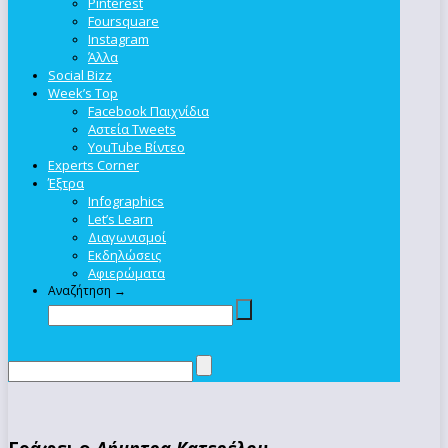
Pinterest
Foursquare
Instagram
Άλλα
Social Bizz
Week’s Top
Facebook Παιχνίδια
Αστεία Tweets
YouTube Βίντεο
Experts Corner
Έξτρα
Infographics
Let’s Learn
Διαγωνισμοί
Εκδηλώσεις
Αφιερώματα
Αναζήτηση →
Γράφει ο
Δήμητρα Κατερέλου