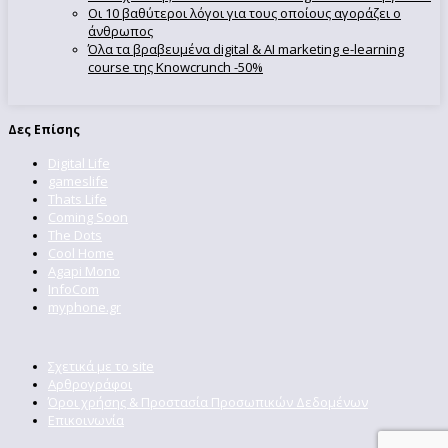
Οι 10 βαθύτεροι λόγοι για τους οποίους αγοράζει ο
άνθρωπος
Όλα τα βραβευμένα digital & AI marketing e-learning
course της Knowcrunch -50%
Δες Επίσης
Digital Life
gameslife
Thats Life
Coming Soon
The Dots
Cool Home
Agapi Mono
InfoCom
myphone.gr
Σχετικά με το site
Αρθρογράφοι
Όροι χρήσης & Προστασία Προσωπικών Δεδομένων
Επικοινωνία