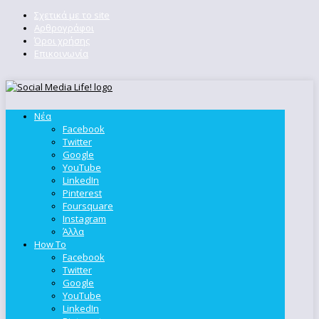
Σχετικά με το site
Αρθρογράφοι
Όροι χρήσης
Επικοινωνία
Νέα
Facebook
Twitter
Google
YouTube
LinkedIn
Pinterest
Foursquare
Instagram
Άλλα
How To
Facebook
Twitter
Google
YouTube
LinkedIn