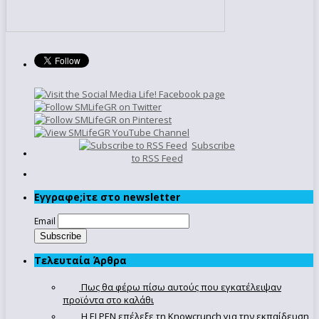
Subscribe
to RSS Feed
Εγγραφe;iτε στο newsletter
Email
Τελευταία Άρθρα
Πως θα φέρω πίσω αυτούς που εγκατέλειψαν
προϊόντα στο καλάθι
Η ELPEN επέλεξε τη Knowcrunch για την εκπαίδευση