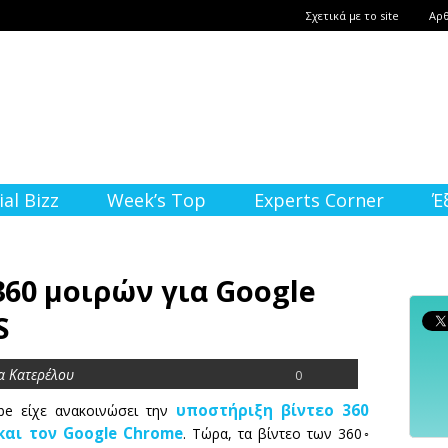
Σχετικά με το site
Αρ
ial Bizz
Week’s Top
Experts Corner
Έ
360 μοιρών για Google
S
α Κατερέλου
0
υποστήριξη βίντεο 360
be είχε ανακοινώσει την
και τον Google Chrome
. Τώρα, τα βίντεο των 360◦