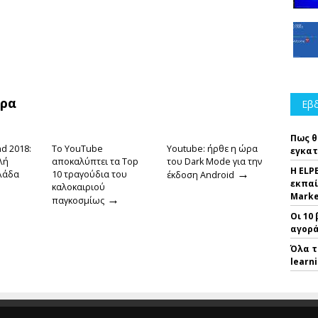
θρα
Εβδ
Πως θ
d 2018:
To YouTube
Youtube: ήρθε η ώρα
εγκατ
λή
αποκαλύπτει τα Top
του Dark Mode για την
Η ELP
→
λλάδα
10 τραγούδια του
έκδοση Android
εκπαί
καλοκαιριού
Marke
→
παγκοσμίως
Οι 10
αγορά
Όλα τ
learn