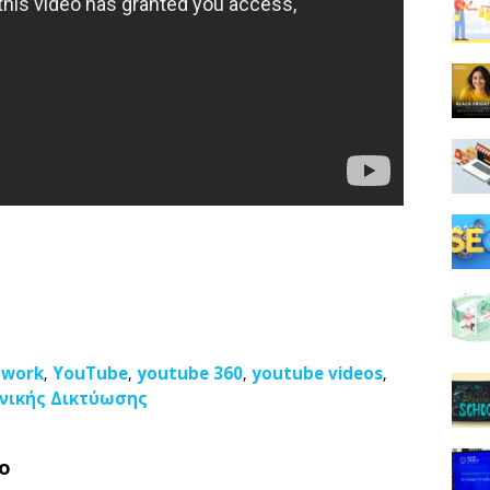
twork
YouTube
youtube 360
youtube videos
,
,
,
,
νικής Δικτύωσης
ο