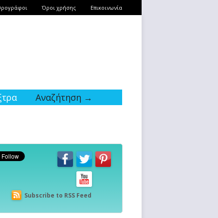
θρογράφοι
Όροι χρήσης
Επικοινωνία
ξτρα
Αναζήτηση →
Subscribe to RSS Feed