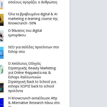
οποίους αγοράζει ο άνθρωπος
Όλα τα βραβευμένα digital & AI
marketing e-learning course της
Knowcrunch -50%
Ο θάνατος του digital
εμποράκου
SEO για σελίδες προϊόντων στο
Eshop σου
Ο Απόλυτoς Οδηγός
Στρατηγικής Beauty Marketing
για Online Φαρμακεία και &
Eshops Καλλυντικών
Στρατηγική Back to School για
eshops ΧΩΡΙΣ back to school
προϊόντα
Η Knowcrunch εκπαίδευσε Attp
& Alternative Research πάνω στο