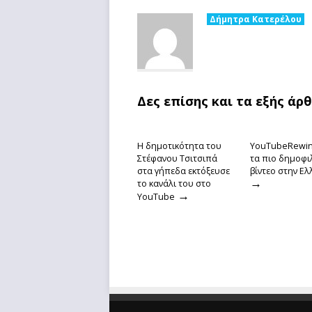
Δήμητρα Κατερέλου
Δες επίσης και τα εξής άρ
Η δημοτικότητα του
YouTubeRewin
Στέφανου Τσιτσιπά
τα πιο δημοφι
στα γήπεδα εκτόξευσε
βίντεο στην Ε
→
το κανάλι του στο
→
YouTube