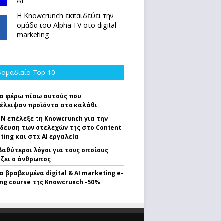
ΑΙ
Η Knowcrunch εκπαιδεύει την
ομάδα του Alpha TV στο digital
marketing
ομαδιαίο Top 10
α φέρω πίσω αυτούς που
έλειψαν προϊόντα στο καλάθι
EN επέλεξε τη Knowcrunch για την
δευση των στελεχών της στο Content
ting και στα AI εργαλεία
 βαθύτεροι λόγοι για τους οποίους
ζει ο άνθρωπος
α βραβευμένα digital & AI marketing e-
ing course της Knowcrunch -50%