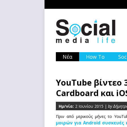
Νέα
How To
Soc
YouΤube βίντεο 
Cardboard και iO
Ημ/νία:
2 Ιουνίου 2015 |
by Δήμητρ
Πριν από μερικούς μήνες το YouTu
μοιρών για Android συσκευές 