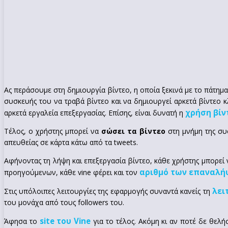
Ας περάσουμε στη δημιουργία βίντεο, η οποία ξεκινά με το πάτημ
συσκευής του να τραβά βίντεο και να δημιουργεί αρκετά βίντεο κ
χρήση βίν
αρκετά εργαλεία επεξεργασίας. Επίσης, είναι δυνατή η
Τέλος, ο χρήστης μπορεί να
σώσει τα βίντεο
στη μνήμη της συ
απευθείας σε κάρτα κάτω από τα tweets.
Αφήνοντας τη λήψη και επεξεργασία βίντεο, κάθε χρήστης μπορεί 
αριθμό των επαναλ
προηγούμενων, κάθε vine φέρει και τον
λει
Στις υπόλοιπες λειτουργίες της εφαρμογής συναντά κανείς τη
του μονάχα από τους followers του.
site του Vine
Άφησα το
για το τέλος. Ακόμη κι αν ποτέ δε θελή