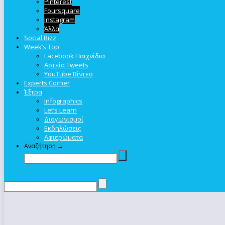
Pinterest
Foursquare
Instagram
Άλλα
Social Bizz
Week’s Top
Facebook Παιχνίδια
Αστεία Tweets
YouTube Βίντεο
Experts Corner
Έξτρα
Infographics
Let’s Learn
Διαγωνισμοί
Εκδηλώσεις
Αφιερώματα
Αναζήτηση →