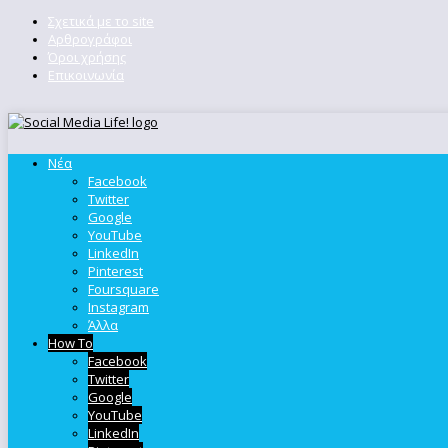
Σχετικά με το site
Αρθρογράφοι
Όροι χρήσης
Επικοινωνία
Νέα
Facebook
Twitter
Google
YouTube
LinkedIn
Pinterest
Foursquare
Instagram
Άλλα
How To
Facebook
Twitter
Google
YouTube
LinkedIn