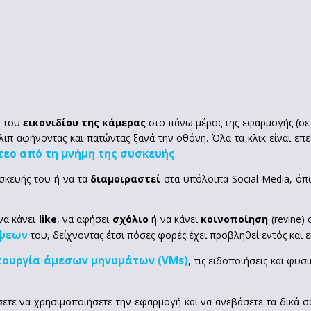
α του
εικονιδίου της κάμερας
στο πάνω μέρος της εφαρμογής (σε 
λιπ αφήνοντας και πατώντας ξανά την οθόνη. Όλα τα κλικ είναι επεξ
τεο από τη μνήμη της συσκευής
.
σκευής του ή να τα
διαμοιραστεί
στα υπόλοιπα Social Media, όπω
να κάνει
like
, να αφήσει
σχόλιο
ή να κάνει
κοινοποίηση
(revine)
ήψεων
του, δείχνοντας έτσι πόσες φορές έχει προβληθεί εντός και ε
τουργία άμεσων μηνυμάτων (VMs)
, τις ειδοποιήσεις και φ
σετε να χρησιμοποιήσετε την εφαρμογή και να ανεβάσετε τα δικά σα