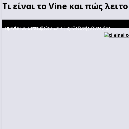
Τι είναι το Vine και πώς λειτο
Ημ/νία:
30 Σεπτεμβρίου 2014 |
by Θοδωρής Κόνσουλας