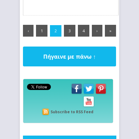
‹
1
3
4
›
»
2
Πήγαινε με πάνω ↑
Subscribe to RSS Feed