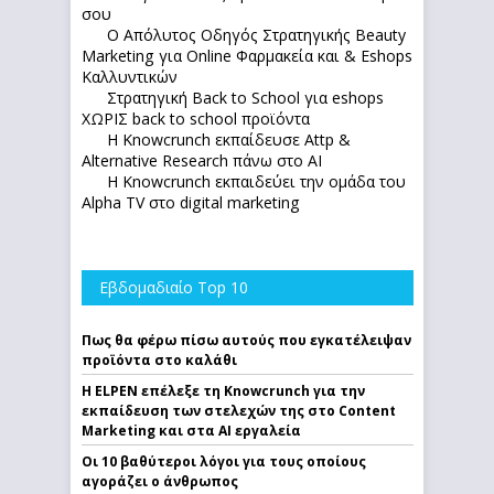
σου
Ο Απόλυτoς Οδηγός Στρατηγικής Beauty
Marketing για Online Φαρμακεία και & Eshops
Καλλυντικών
Στρατηγική Back to School για eshops
ΧΩΡΙΣ back to school προϊόντα
Η Knowcrunch εκπαίδευσε Attp &
Alternative Research πάνω στο ΑΙ
Η Knowcrunch εκπαιδεύει την ομάδα του
Alpha TV στο digital marketing
Εβδομαδιαίο Top 10
Πως θα φέρω πίσω αυτούς που εγκατέλειψαν
προϊόντα στο καλάθι
Η ELPEN επέλεξε τη Knowcrunch για την
εκπαίδευση των στελεχών της στο Content
Marketing και στα AI εργαλεία
Οι 10 βαθύτεροι λόγοι για τους οποίους
αγοράζει ο άνθρωπος