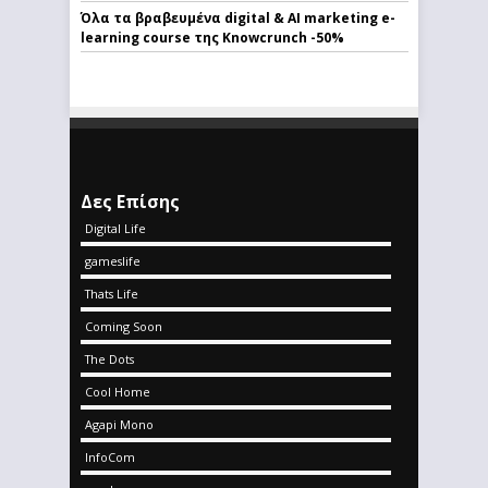
Όλα τα βραβευμένα digital & AI marketing e-
learning course της Knowcrunch -50%
Δες Επίσης
Digital Life
gameslife
Thats Life
Coming Soon
The Dots
Cool Home
Agapi Mono
InfoCom