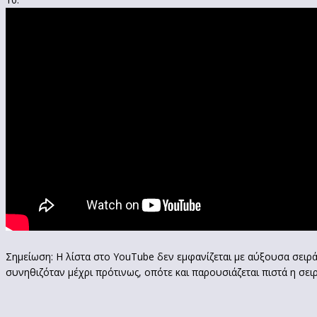
Σημείωση: Η λίστα στο YouTube δεν εμφανίζεται με αύξουσα σει
συνηθιζόταν μέχρι πρότινως, οπότε και παρουσιάζεται πιστά η σειρ