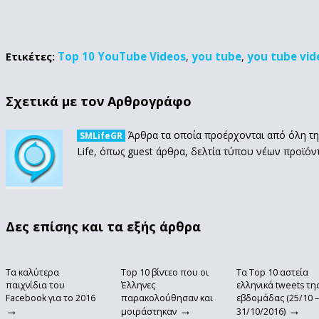
Top 10 YouTube Videos
you tube
you tube vid
Ετικέτες:
,
,
Σχετικά με τον Αρθρογράφο
Άρθρα τα οποία προέρχονται από όλη τη
SMLifeGR
Life, όπως guest άρθρα, δελτία τύπου νέων προϊόν
Δες επίσης και τα εξής άρθρα
Τα καλύτερα
Top 10 βίντεο που οι
Τα Top 10 αστεία
παιχνίδια του
Έλληνες
ελληνικά tweets τη
Facebook για το 2016
παρακολούθησαν και
εβδομάδας (25/10 –
→
→
→
μοιράστηκαν
31/10/2016)