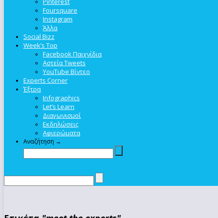
Pinterest
Foursquare
Instagram
Άλλα
Social Bizz
Week’s Top
Facebook Παιχνίδια
Αστεία Tweets
YouTube Βίντεο
Experts Corner
Έξτρα
Infographics
Let’s Learn
Διαγωνισμοί
Εκδηλώσεις
Αφιερώματα
Αναζήτηση →
Ετικέτα
"meet the experts"