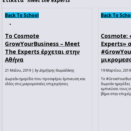
Back To School
Back To Scho
Το Cosmote
Cosmote: 
GrowYourBusiness – Meet
Experts» 
Τhe Experts έρχεται στην
#GrowYour
Αθήνα
μικρομεσα
21 Μαΐου, 2019 |
by Δημήτρης Θωμαδάκης
19 Μαρτίου, 201
Δωρεάν ημερίδα που προσφέρει έμπνευση και
Το #GrowYourBusi
ιδέες στις μικρομεσαίες επιχειρήσεις
δωρεάν ημερίδες 
εμπνεύσει τους ε
βήμα στην επιχεί