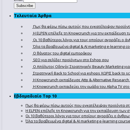
Τελευταία Άρθρα
Πως θα φέρω πίσω αυτούς που εγκατέλειψαν προϊόντ
Η ELPEN επέλεξε τη Knowcrunch για την εκπαίδευση τω
Οι 10 βαθύτεροι λόγοι για τους οποίους αγοράζει ο 
Όλα τα βραβευμένα digital & AI marketing e-learning 
Ο θάνατος του digital εμποράκου
SEO για σελίδες προϊόντων στο Eshop σου
Ο Απόλυτoς Οδηγός Στρατηγικής Beauty Marketing για
Στρατηγική Back to School για eshops ΧΩΡΙΣ back to s
Η Knowcrunch εκπαίδευσε Attp & Alternative Research
Η Knowcrunch εκπαιδεύει την ομάδα του Alpha TV στο d
Εβδομαδιαίο Top 10
Πως θα φέρω πίσω αυτούς που εγκατέλειψαν προϊόντα στ
Η ELPEN επέλεξε τη Knowcrunch για την εκπαίδευση των στ
Οι 10 βαθύτεροι λόγοι για τους οποίους αγοράζει ο άνθρ
Όλα τα βραβευμένα digital & AI marketing e-learning cour