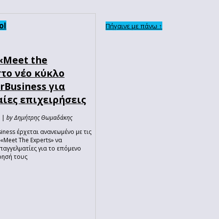
ol
Πήγαινε με πάνω ↑
«Meet the
στο νέο κύκλο
Business για
ίες επιχειρήσεις
9 |
by Δημήτρης Θωμαδάκης
ness έρχεται ανανεωμένο με τις
«Meet The Experts» να
παγγελματίες για το επόμενο
ρησή τους