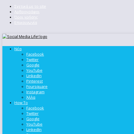
Σχετικά με το site
Αρθρογράφοι
Όροι χρήσης
Επικοινωνία
Νέα
Facebook
Twitter
Google
YouTube
LinkedIn
Pinterest
Foursquare
Instagram
Άλλα
How To
Facebook
Twitter
Google
YouTube
LinkedIn