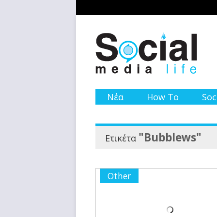
Νέα
How To
Soc
"Bubblews"
Ετικέτα
Other