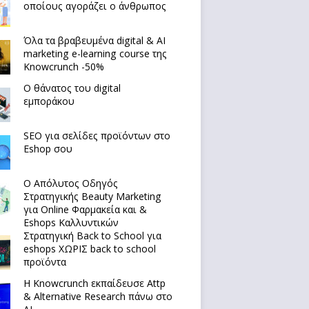
οποίους αγοράζει ο άνθρωπος
Όλα τα βραβευμένα digital & AI
marketing e-learning course της
Knowcrunch -50%
Ο θάνατος του digital
εμποράκου
SEO για σελίδες προϊόντων στο
Eshop σου
Ο Απόλυτoς Οδηγός
Στρατηγικής Beauty Marketing
για Online Φαρμακεία και &
Eshops Καλλυντικών
Στρατηγική Back to School για
eshops ΧΩΡΙΣ back to school
προϊόντα
Η Knowcrunch εκπαίδευσε Attp
& Alternative Research πάνω στο