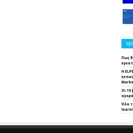
Εβδ
Πως θ
εγκατ
Η ELP
εκπαί
Marke
Οι 10
αγορά
Όλα τ
learn