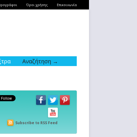
θρογράφοι
Όροι χρήσης
Επικοινωνία
ξτρα
Αναζήτηση →
Subscribe to RSS Feed