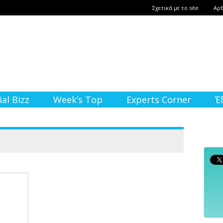
Σχετικά με το site
Αρ
ial Bizz
Week’s Top
Experts Corner
Έ