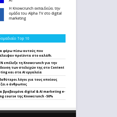
ΑΙ
Η Knowcrunch εκπαιδεύει την
ομάδα του Alpha TV στο digital
marketing
ομαδιαίο Top 10
α φέρω πίσω αυτούς που
έλειψαν προϊόντα στο καλάθι
EN επέλεξε τη Knowcrunch για την
δευση των στελεχών της στο Content
ting και στα AI εργαλεία
 βαθύτεροι λόγοι για τους οποίους
ζει ο άνθρωπος
α βραβευμένα digital & AI marketing e-
ing course της Knowcrunch -50%