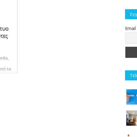
Εγγ
κτυο
Email
τες
edia,
από τα
Τελ