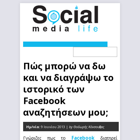
Πώς μπορώ να δω
και να διαγράψω το
ιστορικό των
Facebook
αναζητήσεων μου;
Ημ/νία:
9 Ιουνίου 2013 |
by Θοδωρής Κόνσουλας
0
Facebook
Γνώριζες πως το
διατηρεί