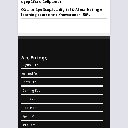
αγοράζει ο άνθρωπος
Όλα τα βραβευμένα digital & AI marketing e-
learning course της Knowcrunch -50%
Δες Επίσης
Digital Life
gameslife
Thats Life
Coming Soon
The Dots
Cool Home
Agapi Mono
InfoCom