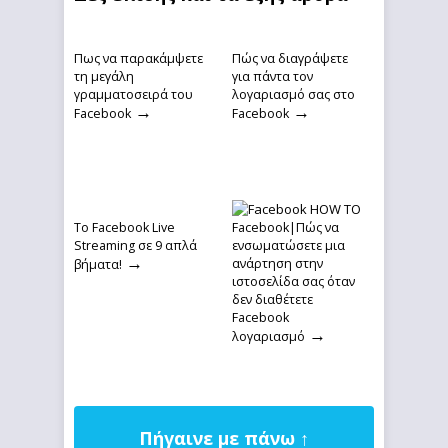
Πως να παρακάμψετε
Πώς να διαγράψετε
τη μεγάλη
για πάντα τον
γραμματοσειρά του
λογαριασμό σας στο
→
→
Facebook
Facebook
To Facebook Live
Facebook|Πώς να
Streaming σε 9 απλά
ενσωματώσετε μια
→
ανάρτηση στην
βήματα!
ιστοσελίδα σας όταν
δεν διαθέτετε
Facebook
→
λογαριασμό
Πήγαινε με πάνω ↑