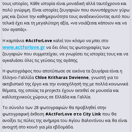
τους ιστορίες. Κάθε ιστορία είναι μοναδική αλλά ταυτόχρονα και
πολύ γνώριμη. Είναι ιστορίες ζευγαριών που συνυπάρχουν γύρω
μας και ζούνε την καθημερινότητα τους αναδεικνύοντας αυτό που
τελικά έχει και τη μεγαλύτερη αξία, «να νοιάζεσαι κάποιον και να
τον αγαπάς».
Η καμπάνια
#ActForLove
καλεί τον κόσμο να μπει στο
www.actforlove.gr
να δει όλες τις φωτογραφίες των
ζευγαριών που συμμετείχαν, να γνωρίσει τις ιστορίες τους και να
αγκαλιάσει όλες τις γεύσεις της αγάπης.
Η φωτογράφος που αποτύπωσε σε εικόνα τα ζευγάρια είναι η
Ελληνο-Γαλλίδα
Chloe Kritharas Devienne
, γνωστή για το
ακτιβιστικό της έργο και την ενασχόλησή της με πολλά κοινωνικά
θέματα, της οποίας τα projects έχουν εκτεθεί σε μουσεία και
καλλιτεχνικούς χώρους σε Ελλάδα και Γαλλία.
Το σύνολο των 28 φωτογραφιών θα προβληθεί στην
φωτογραφική έκθεση
#ActForLove
στο City Link
που θα
ανοίξει τις πύλες της ανήμερα του Αγίου Βαλεντίνου και θα είναι
ανοιχτή στο κοινό για μία εβδομάδα.