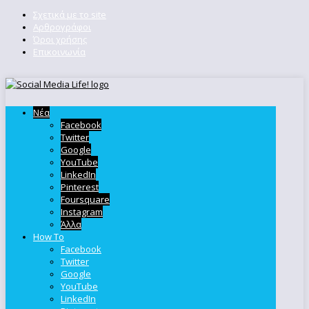
Σχετικά με το site
Αρθρογράφοι
Όροι χρήσης
Επικοινωνία
Νέα
Facebook
Twitter
Google
YouTube
LinkedIn
Pinterest
Foursquare
Instagram
Άλλα
How To
Facebook
Twitter
Google
YouTube
LinkedIn