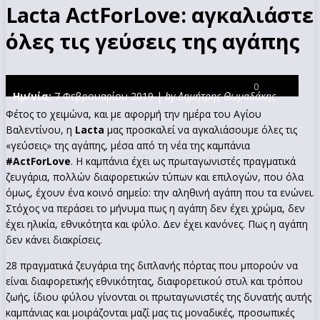
Lacta ActForLove: αγκαλιάστε
όλες τις γεύσεις της αγάπης
0
Ημ/νία:
7 Φεβρουαρίου 2019 |
by Δημήτρης Θωμαδάκης
Φέτος το χειμώνα, και με αφορμή την ημέρα του Αγίου
Βαλεντίνου, η
Lacta
μας προσκαλεί να αγκαλιάσουμε όλες τις
«γεύσεις» της αγάπης, μέσα από τη νέα της καμπάνια
#ActForLove
. Η καμπάνια έχει ως πρωταγωνιστές πραγματικά
ζευγάρια, πολλών διαφορετικών τύπων και επιλογών, που όλα
όμως, έχουν ένα κοινό σημείο: την αληθινή αγάπη που τα ενώνει.
Στόχος να περάσει το μήνυμα πως η αγάπη δεν έχει χρώμα, δεν
έχει ηλικία, εθνικότητα και φύλο. Δεν έχει κανόνες. Πως η αγάπη
δεν κάνει διακρίσεις.
28 πραγματικά ζευγάρια της διπλανής πόρτας που μπορούν να
είναι διαφορετικής εθνικότητας, διαφορετικού στυλ και τρόπου
ζωής, ίδιου φύλου γίνονται οι πρωταγωνιστές της δυνατής αυτής
καμπάνιας και μοιράζονται μαζί μας τις μοναδικές, προσωπικές