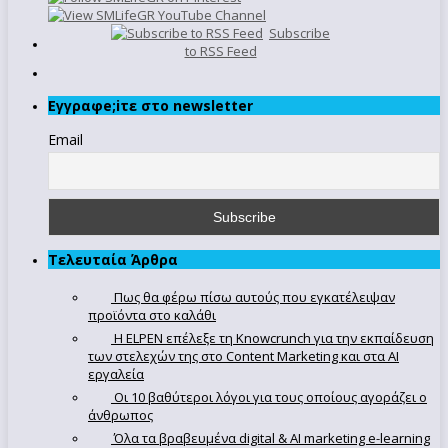
Subscribe
to RSS Feed
Εγγραφe;iτε στο newsletter
Email
Τελευταία Άρθρα
Πως θα φέρω πίσω αυτούς που εγκατέλειψαν
προϊόντα στο καλάθι
Η ELPEN επέλεξε τη Knowcrunch για την εκπαίδευση
των στελεχών της στο Content Marketing και στα AI
εργαλεία
Οι 10 βαθύτεροι λόγοι για τους οποίους αγοράζει ο
άνθρωπος
Όλα τα βραβευμένα digital & AI marketing e-learning