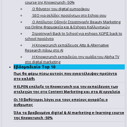
course της Knowcrunch -50%
Ο θάνατος του digital εμποράκου
SEO για σελίδες προϊόντων στο Eshop σου
Ο Απόλυτoς Οδηγός Στρατηγικής Beauty Marketing
για Online Φαρμακεία και & Eshops Καλλυντικών
Στρατηγική Back to School για eshops ΧΩΡΙΣ back to
school προϊόντα
Η Knowcrunch εκπαίδευσε Attp & Alternative
Research πάνω στο ΑΙ
Η Knowcrunch εκπαιδεύει την ομάδα του Alpha TV
στο digital marketing
Εβδομαδιαίο Top 10
Πως θα φέρω πίσω αυτούς που εγκατέλειψαν προϊόντα
στο καλάθι
Η ELPEN επέλεξε τη Knowcrunch για την εκπαίδευση των
στελεχών της στο Content Marketing και στα AI εργαλεία
Οι 10 βαθύτεροι λόγοι για τους οποίους αγοράζει ο
άνθρωπος
Όλα τα βραβευμένα digital & AI marketing e-learning course
της Knowcrunch -50%