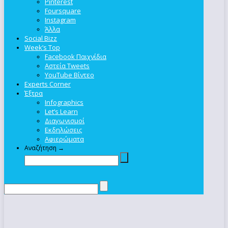
Pinterest
Foursquare
Instagram
Άλλα
Social Bizz
Week’s Top
Facebook Παιχνίδια
Αστεία Tweets
YouTube Βίντεο
Experts Corner
Έξτρα
Infographics
Let’s Learn
Διαγωνισμοί
Εκδηλώσεις
Αφιερώματα
Αναζήτηση →