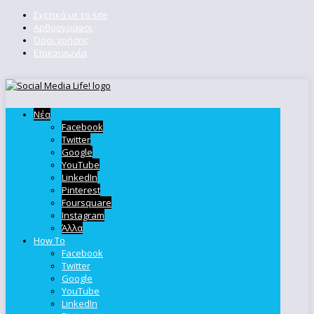
Σχετικά με το site
Αρθρογράφοι
Όροι χρήσης
Επικοινωνία
Νέα
Facebook
Twitter
Google
YouTube
LinkedIn
Pinterest
Foursquare
Instagram
Άλλα
How To
Facebook
Twitter
Google
YouTube
LinkedIn