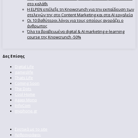
στο καλάθι
Η ELPEN επέλεξε τη Knowcrunch για την εκπαίδευση των
στελεχών της στο Content Marketing και στα AI εργαλεία
Οι 10 βαθύτεροι λόγοι για τους οποίους αγοράζει ο
άνθρωπος
Όλα τα βραβευμένα digital & AI marketing e-learning
course της Knowcrunch -50%
Δες Επίσης
Digital Life
gameslife
Thats Life
Coming Soon
The Dots
Cool Home
Agapi Mono
InfoCom
myphone.gr
Σχετικά με το site
Αρθρογράφοι