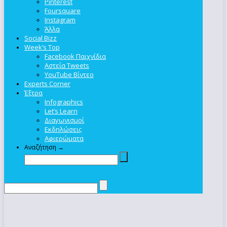
Pinterest
Foursquare
Instagram
Άλλα
Social Bizz
Week’s Top
Facebook Παιχνίδια
Αστεία Tweets
YouTube Βίντεο
Experts Corner
Έξτρα
Infographics
Let’s Learn
Διαγωνισμοί
Εκδηλώσεις
Αφιερώματα
Αναζήτηση →