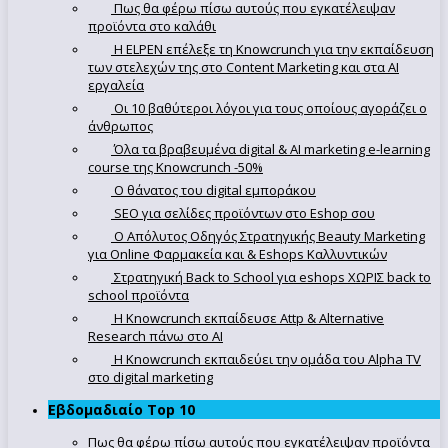
Πως θα φέρω πίσω αυτούς που εγκατέλειψαν
προϊόντα στο καλάθι
Η ELPEN επέλεξε τη Knowcrunch για την εκπαίδευση
των στελεχών της στο Content Marketing και στα AI
εργαλεία
Οι 10 βαθύτεροι λόγοι για τους οποίους αγοράζει ο
άνθρωπος
Όλα τα βραβευμένα digital & AI marketing e-learning
course της Knowcrunch -50%
Ο θάνατος του digital εμποράκου
SEO για σελίδες προϊόντων στο Eshop σου
Ο Απόλυτoς Οδηγός Στρατηγικής Beauty Marketing
για Online Φαρμακεία και & Eshops Καλλυντικών
Στρατηγική Back to School για eshops ΧΩΡΙΣ back to
school προϊόντα
Η Knowcrunch εκπαίδευσε Attp & Alternative
Research πάνω στο ΑΙ
Η Knowcrunch εκπαιδεύει την ομάδα του Alpha TV
στο digital marketing
Εβδομαδιαίο Top 10
Πως θα φέρω πίσω αυτούς που εγκατέλειψαν προϊόντα