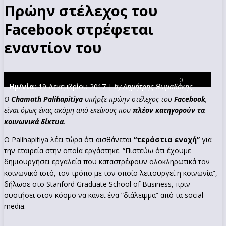
Πρώην στέλεχος του
Facebook στρέφεται
εναντίον του
0
Ημ/νία:
19 Δεκεμβρίου 2017 |
by Δημήτρης Θωμαδάκης
O
Chamath Palihapitiya
υπήρξε πρώην στέλεχος του
Facebook
,
είναι όμως ένας ακόμη από εκείνους που
πλέον κατηγορούν τα
κοινωνικά δίκτυα
.
Ο Palihapitiya λέει τώρα ότι αισθάνεται
“τεράστια ενοχή”
για
την εταιρεία στην οποία εργάστηκε. “Πιστεύω ότι έχουμε
δημιουργήσει εργαλεία που καταστρέφουν ολοκληρωτικά τον
κοινωνικό ιστό, τον τρόπο με τον οποίο λειτουργεί η κοινωνία”,
δήλωσε στο Stanford Graduate School of Business, πριν
συστήσει στον κόσμο να κάνει ένα “διάλειμμα” από τα social
media.