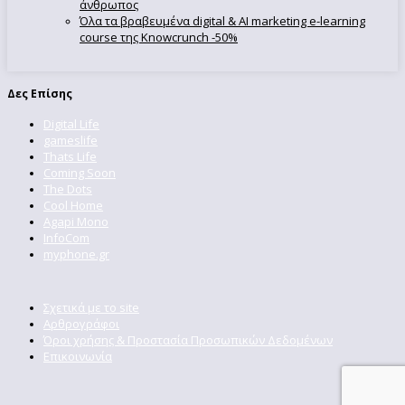
άνθρωπος
Όλα τα βραβευμένα digital & AI marketing e-learning
course της Knowcrunch -50%
Δες Επίσης
Digital Life
gameslife
Thats Life
Coming Soon
The Dots
Cool Home
Agapi Mono
InfoCom
myphone.gr
Σχετικά με το site
Αρθρογράφοι
Όροι χρήσης & Προστασία Προσωπικών Δεδομένων
Επικοινωνία