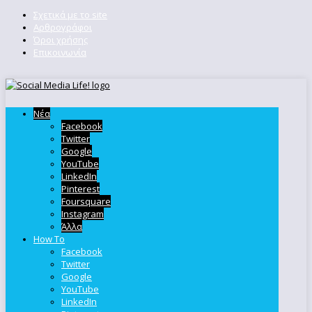
Σχετικά με το site
Αρθρογράφοι
Όροι χρήσης
Επικοινωνία
Νέα
Facebook
Twitter
Google
YouTube
LinkedIn
Pinterest
Foursquare
Instagram
Άλλα
How To
Facebook
Twitter
Google
YouTube
LinkedIn