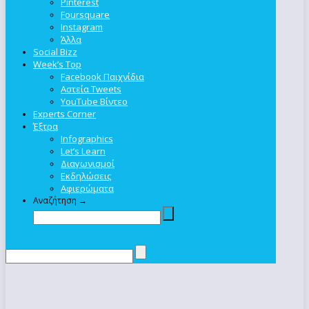
Pinterest
Foursquare
Instagram
Άλλα
Social Bizz
Week’s Top
Facebook Παιχνίδια
Αστεία Tweets
YouTube Βίντεο
Experts Corner
Έξτρα
Infographics
Let’s Learn
Διαγωνισμοί
Εκδηλώσεις
Αφιερώματα
Αναζήτηση →