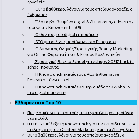
εργαλεία
Οι 10 βαθύτεροι λόγοι για τους οποίους αγοράζει ο
άνθρωπος
Όλα τα βραβευμένα digital & AI marketing e-learning
course της Knowcrunch -50%
Ο θάνατος του digital εμποράκου
SEO για σελίδες προϊόντων στο Eshop σου
Ο Απόλυτoς Οδηγός Στρατηγικής Beauty Marketing
για Online Φαρμακεία και & Eshops Καλλυντικών
Στρατηγική Back to School για eshops ΧΩΡΙΣ back to
school προϊόντα
Η Knowcrunch εκπαίδευσε Attp & Alternative
Research πάνω στο ΑΙ
Η Knowcrunch εκπαιδεύει την ομάδα του Alpha TV
στο digital marketing
Εβδομαδιαίο Top 10
Πως θα φέρω πίσω αυτούς που εγκατέλειψαν προϊόντα
στο καλάθι
Η ELPEN επέλεξε τη Knowcrunch για την εκπαίδευση των
στελεχών της στο Content Marketing και στα AI εργαλεία
Οι 10 βαθύτεροι λόγοι για τους οποίους αγοράζει ο