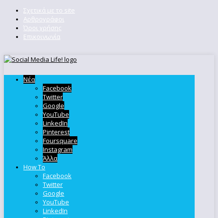
Σχετικά με το site
Αρθρογράφοι
Όροι χρήσης
Επικοινωνία
Νέα
Facebook
Twitter
Google
YouTube
LinkedIn
Pinterest
Foursquare
Instagram
Άλλα
How To
Facebook
Twitter
Google
YouTube
LinkedIn