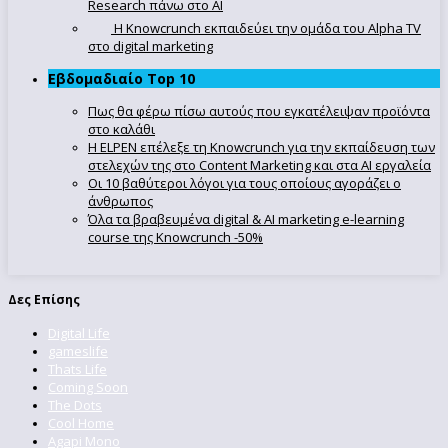
Research πάνω στο ΑΙ
Η Knowcrunch εκπαιδεύει την ομάδα του Alpha TV
στο digital marketing
Εβδομαδιαίο Top 10
Πως θα φέρω πίσω αυτούς που εγκατέλειψαν προϊόντα
στο καλάθι
Η ELPEN επέλεξε τη Knowcrunch για την εκπαίδευση των
στελεχών της στο Content Marketing και στα AI εργαλεία
Οι 10 βαθύτεροι λόγοι για τους οποίους αγοράζει ο
άνθρωπος
Όλα τα βραβευμένα digital & AI marketing e-learning
course της Knowcrunch -50%
Δες Επίσης
Digital Life
gameslife
Thats Life
Coming Soon
The Dots
Cool Home
Agapi Mono