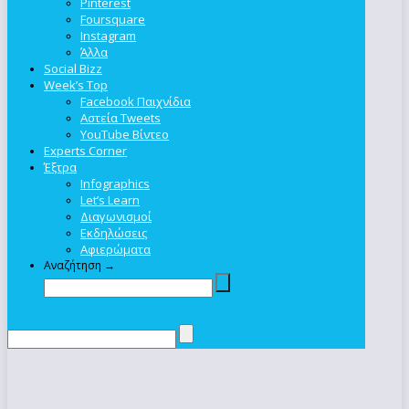
Pinterest
Foursquare
Instagram
Άλλα
Social Bizz
Week’s Top
Facebook Παιχνίδια
Αστεία Tweets
YouTube Βίντεο
Experts Corner
Έξτρα
Infographics
Let’s Learn
Διαγωνισμοί
Εκδηλώσεις
Αφιερώματα
Αναζήτηση →