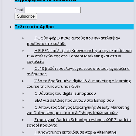
Email
Τελευταία Άρθρα
Πως θα φέρω πίσω αυτούς που εγκατέλειψαν
προϊόντα στο καλάθι
Η ELPEN επέλεξε τη Knowcrunch για την εκπαίδευση
των στελεχών της στο Content Marketing και στα AI
εργαλεία
Οι 10 βαθύτεροι λόγοι για τους οποίους αγοράζει ο
άνθρωπος
Όλα τα βραβευμένα digital & AI marketing e-learning
course της Knowcrunch -50%
Ο θάνατος του digital εμποράκου
SEO για σελίδες προϊόντων στο Eshop σου
Ο Απόλυτoς Οδηγός Στρατηγικής Beauty Marketing
για Online Φαρμακεία και & Eshops Καλλυντικών
Στρατηγική Back to School για eshops ΧΩΡΙΣ back to
school προϊόντα
Η Knowcrunch εκπαίδευσε Attp & Alternative