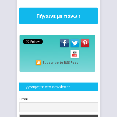
Πήγαινε με πάνω ↑
Subscribe to RSS Feed
Εγγραφe;iτε στο newsletter
Email