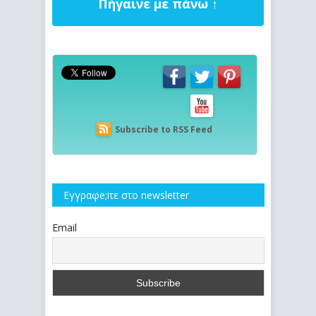
Πήγαινε με πάνω ↑
Subscribe to RSS Feed
Εγγραφe;iτε στο newsletter
Email