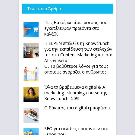
Τελευταία Άρθρα
Πως θα φέρω πίσω αυτούς που
εγκατέλειψαν προϊόντα στο
καλάθι
Η ELPEN επέλεξε τη Knowcrunch
για την εκπαίδευση των στελεχών
της στο Content Marketing και στα
AI εργαλεία
Οι 10 βαθύτεροι λόγοι για τους
οποίους αγοράζει ο άνθρωπος
Όλα τα βραβευμένα digital & AI
marketing e-learning course της
Knowcrunch -50%
Ο θάνατος του digital εμποράκου
SEO για σελίδες προϊόντων στο
Eshop σου