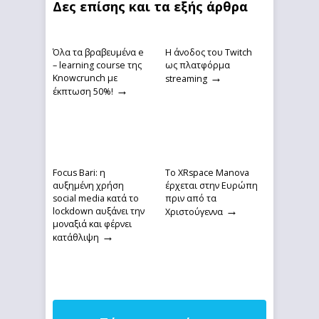
Δες επίσης και τα εξής άρθρα
Όλα τα βραβευμένα e
Η άνοδος του Twitch
– learning course της
ως πλατφόρμα
→
Knowcrunch με
streaming
→
έκπτωση 50%!
Focus Bari: η
Το XRspace Manova
αυξημένη χρήση
έρχεται στην Ευρώπη
social media κατά το
πριν από τα
→
lockdown αυξάνει την
Χριστούγεννα
μοναξιά και φέρνει
→
κατάθλιψη