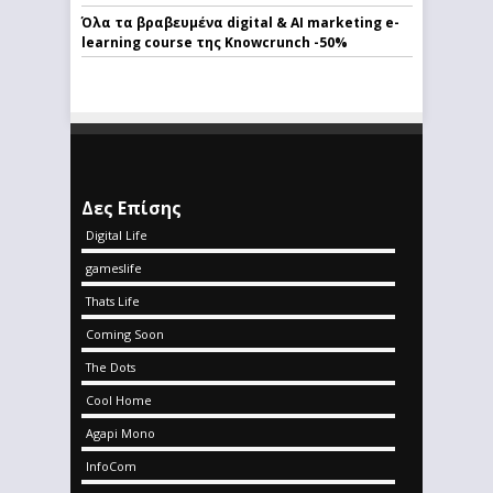
Όλα τα βραβευμένα digital & AI marketing e-
learning course της Knowcrunch -50%
Δες Επίσης
Digital Life
gameslife
Thats Life
Coming Soon
The Dots
Cool Home
Agapi Mono
InfoCom