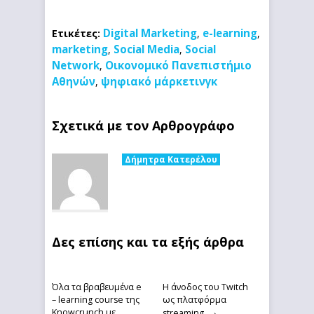
Digital Marketing
e-learning
Ετικέτες:
,
,
marketing
Social Media
Social
,
,
Network
Οικονομικό Πανεπιστήμιο
,
Αθηνών
ψηφιακό μάρκετινγκ
,
Σχετικά με τον Αρθρογράφο
Δήμητρα Κατερέλου
Δες επίσης και τα εξής άρθρα
Όλα τα βραβευμένα e
Η άνοδος του Twitch
– learning course της
ως πλατφόρμα
→
Knowcrunch με
streaming