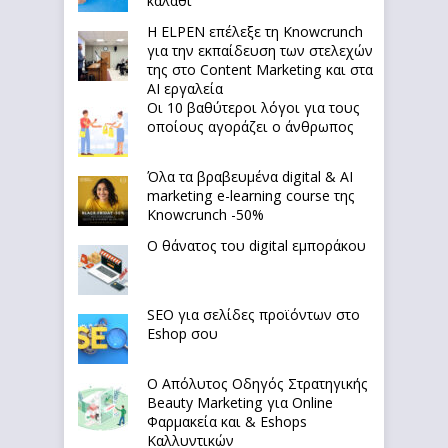
καλάθι
Η ELPEN επέλεξε τη Knowcrunch
για την εκπαίδευση των στελεχών
της στο Content Marketing και στα
AI εργαλεία
Οι 10 βαθύτεροι λόγοι για τους
οποίους αγοράζει ο άνθρωπος
Όλα τα βραβευμένα digital & AI
marketing e-learning course της
Knowcrunch -50%
Ο θάνατος του digital εμποράκου
SEO για σελίδες προϊόντων στο
Eshop σου
Ο Απόλυτoς Οδηγός Στρατηγικής
Beauty Marketing για Online
Φαρμακεία και & Eshops
Καλλυντικών