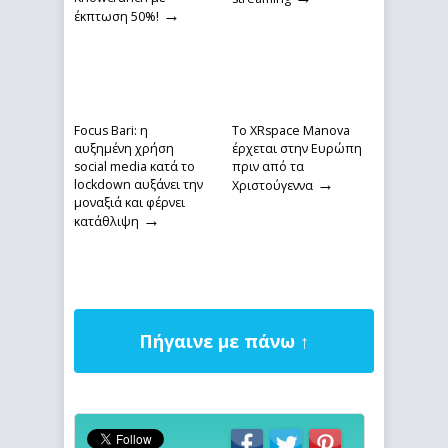
→
έκπτωση 50%!
Focus Bari: η
Το XRspace Manova
αυξημένη χρήση
έρχεται στην Ευρώπη
social media κατά το
πριν από τα
→
lockdown αυξάνει την
Χριστούγεννα
μοναξιά και φέρνει
→
κατάθλιψη
Πήγαινε με πάνω ↑