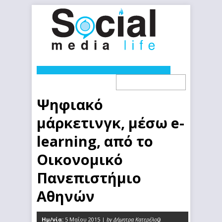
Ψηφιακό
μάρκετινγκ, μέσω e-
learning, από το
Οικονομικό
Πανεπιστήμιο
Αθηνών
Ημ/νία:
5 Μαΐου 2015 |
by Δήμητρα Κατερέλου
0