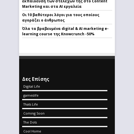
εκπαίδευση των στελεχών της στο Content
Marketing και στα AI εργαλεία
Οι 10 βαθύτεροι λόγοι για τους οποίους
αγοράζει ο άνθρωπος
Όλα τα βραβευμένα digital & AI marketing e-
learning course της Knowcrunch -50%
Δες Επίσης
Digital Life
gameslife
Thats Life
Coming Soon
The Dots
Cool Home