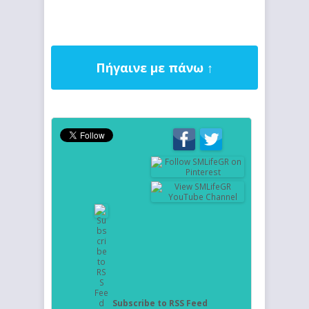
Πήγαινε με πάνω ↑
Subscribe to RSS Feed