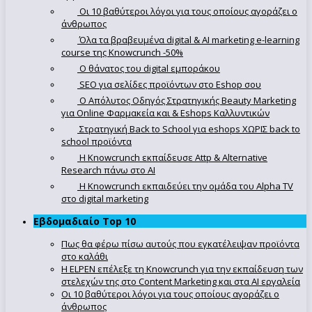
Οι 10 βαθύτεροι λόγοι για τους οποίους αγοράζει ο
άνθρωπος
Όλα τα βραβευμένα digital & AI marketing e-learning
course της Knowcrunch -50%
Ο θάνατος του digital εμποράκου
SEO για σελίδες προϊόντων στο Eshop σου
Ο Απόλυτoς Οδηγός Στρατηγικής Beauty Marketing
για Online Φαρμακεία και & Eshops Καλλυντικών
Στρατηγική Back to School για eshops ΧΩΡΙΣ back to
school προϊόντα
Η Knowcrunch εκπαίδευσε Attp & Alternative
Research πάνω στο ΑΙ
Η Knowcrunch εκπαιδεύει την ομάδα του Alpha TV
στο digital marketing
Εβδομαδιαίο Top 10
Πως θα φέρω πίσω αυτούς που εγκατέλειψαν προϊόντα
στο καλάθι
Η ELPEN επέλεξε τη Knowcrunch για την εκπαίδευση των
στελεχών της στο Content Marketing και στα AI εργαλεία
Οι 10 βαθύτεροι λόγοι για τους οποίους αγοράζει ο
άνθρωπος