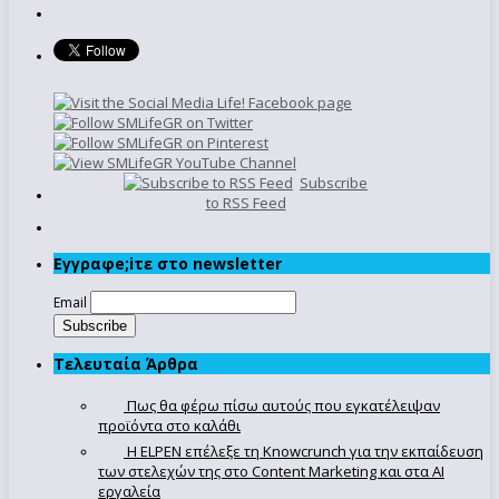
Subscribe
to RSS Feed
Εγγραφe;iτε στο newsletter
Email
Τελευταία Άρθρα
Πως θα φέρω πίσω αυτούς που εγκατέλειψαν
προϊόντα στο καλάθι
Η ELPEN επέλεξε τη Knowcrunch για την εκπαίδευση
των στελεχών της στο Content Marketing και στα AI
εργαλεία