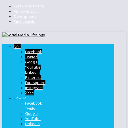
Σχετικά με το site
Αρθρογράφοι
Όροι χρήσης
Επικοινωνία
Νέα
Facebook
Twitter
Google
YouTube
LinkedIn
Pinterest
Foursquare
Instagram
Άλλα
How To
Facebook
Twitter
Google
YouTube
LinkedIn