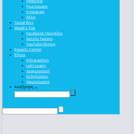
Pinterest
Foursquare
Instagram
Άλλα
Social Bizz
Week’s Top
Facebook Παιχνίδια
Αστεία Tweets
YouTube Βίντεο
Experts Corner
Έξτρα
Infographics
Let’s Learn
Διαγωνισμοί
Εκδηλώσεις
Αφιερώματα
Αναζήτηση →