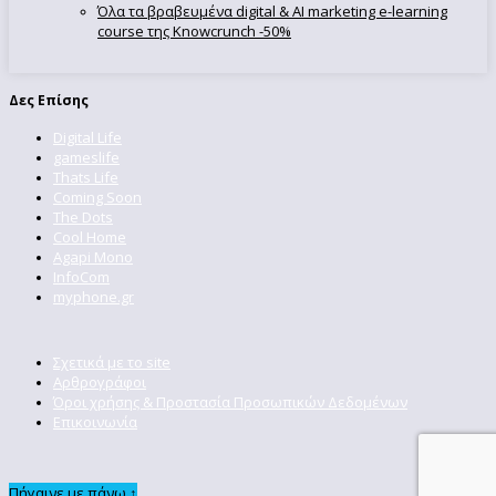
Όλα τα βραβευμένα digital & AI marketing e-learning
course της Knowcrunch -50%
Δες Επίσης
Digital Life
gameslife
Thats Life
Coming Soon
The Dots
Cool Home
Agapi Mono
InfoCom
myphone.gr
Σχετικά με το site
Αρθρογράφοι
Όροι χρήσης & Προστασία Προσωπικών Δεδομένων
Επικοινωνία
Πήγαινε με πάνω ↑