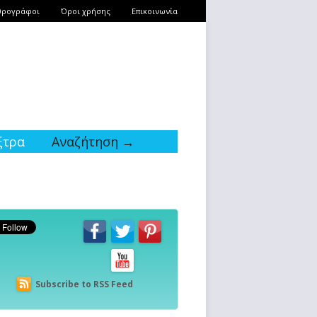
θρογράφοι
Όροι χρήσης
Επικοινωνία
ξτρα
Αναζήτηση →
Subscribe to RSS Feed