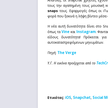
Android), οι Snapchat χρήστες έχο
τους την αγαπημένη τους μουσική 
snaps
τους. Εφαρμογές όπως οι iTun
φορά που ξεκινά η λήψη βίντεο μέσα 
Η νέα αυτή δυνατότητα δίνει στο S
Vine
Instagram
όπως τα
και
. Φαντα
είδους δυνατότητα! Πρόκειται γι
αυτοκαταστρεφόμενων μηνυμάτων.
The Verge
Πηγή:
TechC
Υ.Γ. Η εικόνα προέρχεται από το
iOS
Snapchat
Social M
Ετικέτες:
,
,