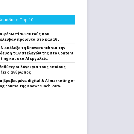
ομαδιαίο Top 10
α φέρω πίσω αυτούς που
έλειψαν προϊόντα στο καλάθι
EN επέλεξε τη Knowcrunch για την
δευση των στελεχών της στο Content
ting και στα AI εργαλεία
 βαθύτεροι λόγοι για τους οποίους
ζει ο άνθρωπος
α βραβευμένα digital & AI marketing e-
ing course της Knowcrunch -50%