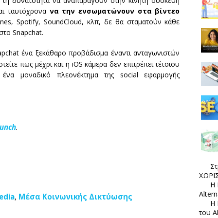
υν τη δυνατότητα να αναπαράγουν στην κινητή συσκευή
και ταυτόχρονα
να την ενσωματώνουν στα βίντεο
es, Spotify, SoundCloud, κλπ, δε θα σταματούν κάθε
στο Snapchat.
napchat ένα ξεκάθαρο προβάδισμα έναντι ανταγωνιστών
στείτε πως μέχρι και η iOS κάμερα δεν επιτρέπει τέτοιου
α ένα μοναδικό πλεονέκτημα της social εφαρμογής
runch
.
Στ
ΧΩΡΙΣ
Η 
Alter
edia
Μέσα Κοινωνικής Δικτύωσης
,
Η 
του A