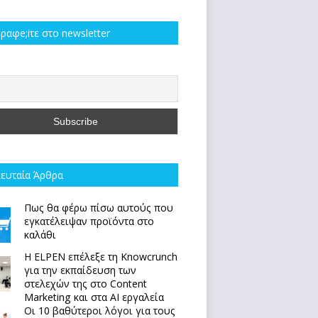
ραφe;iτε στο newsletter
ευταία Άρθρα
Πως θα φέρω πίσω αυτούς που
εγκατέλειψαν προϊόντα στο
καλάθι
Η ELPEN επέλεξε τη Knowcrunch
για την εκπαίδευση των
στελεχών της στο Content
Marketing και στα AI εργαλεία
Οι 10 βαθύτεροι λόγοι για τους