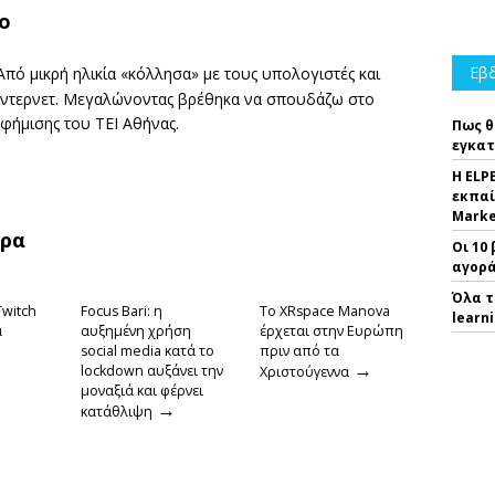
ο
Εβδ
πό μικρή ηλικία «κόλλησα» με τους υπολογιστές και
 ίντερνετ. Μεγαλώνοντας βρέθηκα να σπουδάζω στο
αφήμισης του ΤΕΙ Αθήνας.
Πως θ
εγκατ
Η ELP
εκπαί
Marke
θρα
Οι 10
αγορά
Όλα τ
Twitch
Focus Bari: η
Το XRspace Manova
learn
α
αυξημένη χρήση
έρχεται στην Ευρώπη
social media κατά το
πριν από τα
→
lockdown αυξάνει την
Χριστούγεννα
μοναξιά και φέρνει
→
κατάθλιψη