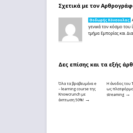
Σχετικά με τον Αρθρογράφ
Α
Θοδωρής Κόνσουλας
γενικά τον κόσμο του
τμήμα Εμπορίας και Δι
Δες επίσης και τα εξής άρ
Όλα τα βραβευμένα e
Η άνοδος του 
– learning course της
ως πλατφόρμ
→
Knowcrunch με
streaming
→
έκπτωση 50%!