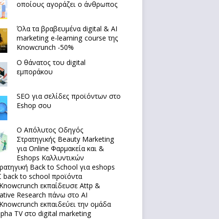
οποίους αγοράζει ο άνθρωπος
Όλα τα βραβευμένα digital & AI
marketing e-learning course της
Knowcrunch -50%
Ο θάνατος του digital
εμποράκου
SEO για σελίδες προϊόντων στο
Eshop σου
Ο Απόλυτoς Οδηγός
Στρατηγικής Beauty Marketing
για Online Φαρμακεία και &
Eshops Καλλυντικών
ρατηγική Back to School για eshops
 back to school προϊόντα
Knowcrunch εκπαίδευσε Attp &
native Research πάνω στο ΑΙ
Knowcrunch εκπαιδεύει την ομάδα
lpha TV στο digital marketing