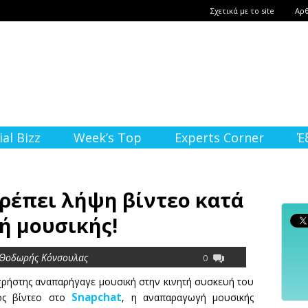
Σχετικά με το site
Αρ
ial Bizz
Week’s Top
Experts Corner
Έ
τρέπει λήψη βίντεο κατά
ή μουσικής!
 Θοδωρής Κόνσουλας
0
χρήστης αναπαρήγαγε μουσική στην κινητή συσκευή του
Snapchat
νός βίντεο στο
, η αναπαραγωγή μουσικής