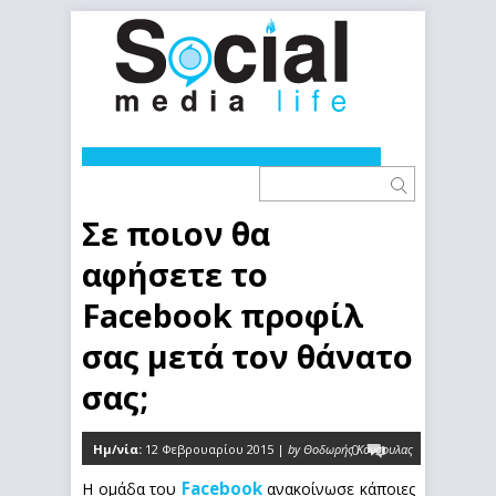
Σε ποιον θα
αφήσετε το
Facebook προφίλ
σας μετά τον θάνατο
σας;
Ημ/νία:
12 Φεβρουαρίου 2015 |
by Θοδωρής Κόνσουλας
0
Facebook
Η ομάδα του
ανακοίνωσε κάποιες