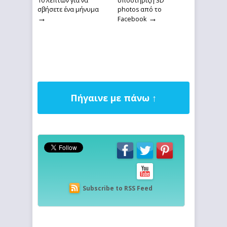
10 λεπτών για να
υποστήριξη 3D
σβήσετε ένα μήνυμα
photos από το
→
→
Facebook
Πήγαινε με πάνω ↑
Subscribe to RSS Feed