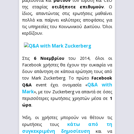
μαζεύονται και
ρωτούν
τον ιδρυτή και CEO
της εταιρίας
οτιδήποτε επιθυμούν
. Ο
ίδιος, απαντώντας στις ερωτήσεις μαθαίνει
πολλά και παίρνει καλύτερες αποφάσεις για
τις υπηρεσίες του Κοινωνικού Δικτύου. Όλοι
κερδίζουν.
Στις
6 Νοεμβρίου
του 2014, όλοι οι
Facebook χρήστες θα έχουν την ευκαιρία να
δουν απάντηση σε κάποια ερώτηση τους από
τον Mark Zuckerberg. Το πρώτο
Facebook
Q&A with
Q&A
event έχει ονομασία «
Mark
», με τον Zuckerberg να απαντά σε όσες
περισσότερες ερωτήσεις χρηστών μέσα σε
1
ώρα
.
Ήδη, οι χρήστες μπορούν να θέτουν τις
κάτω από τη
ερωτήσεις τους
συγκεκριμένη δημοσίευση
και να