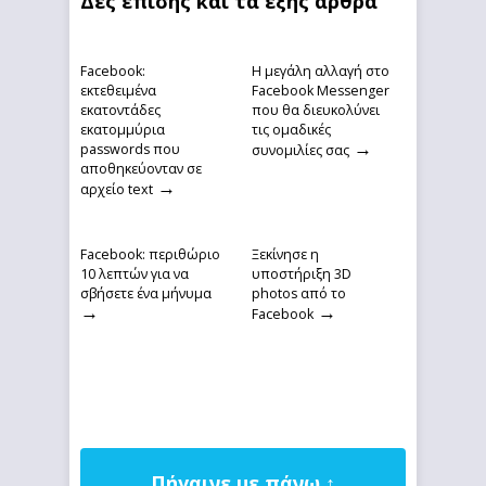
Δες επίσης και τα εξής άρθρα
Facebook:
Η μεγάλη αλλαγή στο
εκτεθειμένα
Facebook Messenger
εκατοντάδες
που θα διευκολύνει
εκατομμύρια
τις ομαδικές
→
passwords που
συνομιλίες σας
αποθηκεύονταν σε
→
αρχείο text
Facebook: περιθώριο
Ξεκίνησε η
10 λεπτών για να
υποστήριξη 3D
σβήσετε ένα μήνυμα
photos από το
→
→
Facebook
Πήγαινε με πάνω ↑