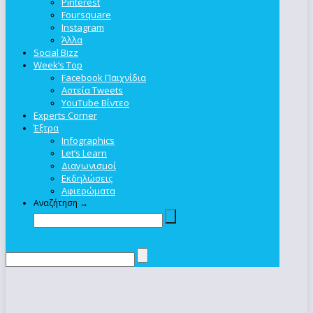
Pinterest
Foursquare
Instagram
Άλλα
Social Bizz
Week’s Top
Facebook Παιχνίδια
Αστεία Tweets
YouTube Βίντεο
Experts Corner
Έξτρα
Infographics
Let’s Learn
Διαγωνισμοί
Εκδηλώσεις
Αφιερώματα
Αναζήτηση →