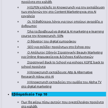
προϊόντα στο καλάθι
Η ELPEN επέλεξε τη Knowcrunch για την εκπαίδευση
των στελεχών της στο Content Marketing και στα AI
εργαλεία
Οι 10 βαθύτεροι λόγοι για τους οποίους αγοράζει ο
άνθρωπος
Όλα τα βραβευμένα digital & AI marketing e-learning
course της Knowcrunch -50%
Ο θάνατος του digital εμποράκου
SEO για σελίδες προϊόντων στο Eshop σου
Ο Απόλυτoς Οδηγός Στρατηγικής Beauty Marketing
για Online Φαρμακεία και & Eshops Καλλυντικών
Στρατηγική Back to School για eshops ΧΩΡΙΣ back to
school προϊόντα
Η Knowcrunch εκπαίδευσε Attp & Alternative
Research πάνω στο ΑΙ
Η Knowcrunch εκπαιδεύει την ομάδα του Alpha TV
στο digital marketing
Εβδομαδιαίο Top 10
Πως θα φέρω πίσω αυτούς που εγκατέλειψαν προϊόντα
στο καλάθι