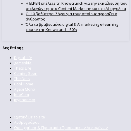
Η ELPEN επέλεξε τη Knowcrunch για την εκπαίδευση των
στελεχών της στο Content Marketing και στα AI εργαλεία
Οι 10 βαθύτεροι λόγοι για τους οποίους αγοράζει ο
άνθρωπος
Όλα τα βραβευμένα digital & AI marketing e-learning
course της Knowcrunch -50%
Δες Επίσης
Digital Life
gameslife
Thats Life
Coming Soon
The Dots
Cool Home
Agapi Mono
InfoCom
myphone.gr
Σχετικά με το site
Αρθρογράφοι
Όροι χρήσης & Προστασία Προσωπικών Δεδομένων