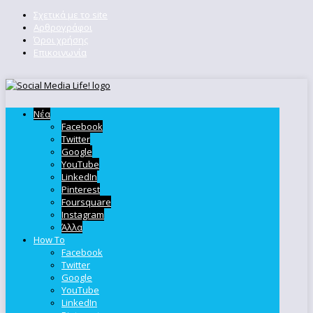
Σχετικά με το site
Αρθρογράφοι
Όροι χρήσης
Επικοινωνία
Νέα
Facebook
Twitter
Google
YouTube
LinkedIn
Pinterest
Foursquare
Instagram
Άλλα
How To
Facebook
Twitter
Google
YouTube
LinkedIn