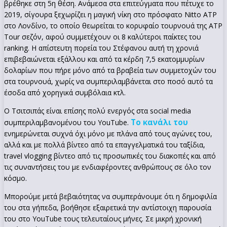
βρέθηκε στη 5η θέση. Ανάμεσα στα επιτεύγματα που πέτυχε το
2019, σίγουρα ξεχωρίζει η μαγική νίκη στο πρόσφατο Nitto ATP
στο Λονδίνο, το οποίο θεωρείται το κορυφαίο τουρνουά της ATP
Tour σεζόν, αφού συμμετέχουν οι 8 καλύτεροι παίκτες του
ranking. Η απίστευτη πορεία του Στέφανου αυτή τη χρονιά
επιβεβαιώνεται εξάλλου και από τα κέρδη 7,5 εκατομμυρίων
δολαρίων που πήρε μόνο από τα βραβεία των συμμετοχών του
στα τουρνουά, χωρίς να συμπεριλαμβάνεται στο ποσό αυτό τα
έσοδα από χορηγικά συμβόλαια κτλ.
Ο Τσιτσιπάς είναι επίσης πολύ ενεργός στα social media
Το κανάλι του
συμπεριλαμβανομένου του YouTube.
ενημερώνεται συχνά όχι μόνο με πλάνα από τους αγώνες του,
αλλά και με πολλά βίντεο από τα επαγγελματικά του ταξίδια,
travel vlogging βίντεο από τις προσωπικές του διακοπές και από
τις συναντήσεις του με ενδιαφέροντες ανθρώπους σε όλο τον
κόσμο.
Μπορούμε μετά βεβαιότητας να συμπεράνουμε ότι η δημοφιλία
του στα γήπεδα, βοήθησε εξαιρετικά την αντίστοιχη παρουσία
του στο YouTube τους τελευταίους μήνες. Σε μικρή χρονική