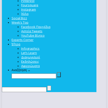
Pinterest
Foursquare
Instagram
Άλλα
Social Bizz
Week’s Top
Facebook Παιχνίδια
Αστεία Tweets
YouTube Βίντεο
Experts Corner
Έξτρα
Infographics
Let’s Learn
Διαγωνισμοί
Εκδηλώσεις
Αφιερώματα
Αναζήτηση →