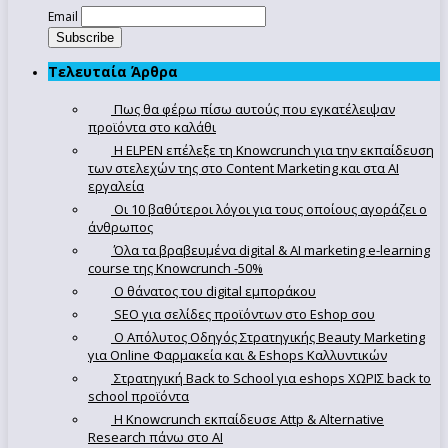
Email
Τελευταία Άρθρα
Πως θα φέρω πίσω αυτούς που εγκατέλειψαν
προϊόντα στο καλάθι
Η ELPEN επέλεξε τη Knowcrunch για την εκπαίδευση
των στελεχών της στο Content Marketing και στα AI
εργαλεία
Οι 10 βαθύτεροι λόγοι για τους οποίους αγοράζει ο
άνθρωπος
Όλα τα βραβευμένα digital & AI marketing e-learning
course της Knowcrunch -50%
Ο θάνατος του digital εμποράκου
SEO για σελίδες προϊόντων στο Eshop σου
Ο Απόλυτoς Οδηγός Στρατηγικής Beauty Marketing
για Online Φαρμακεία και & Eshops Καλλυντικών
Στρατηγική Back to School για eshops ΧΩΡΙΣ back to
school προϊόντα
Η Knowcrunch εκπαίδευσε Attp & Alternative
Research πάνω στο ΑΙ