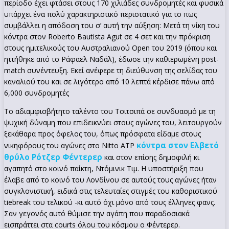
περίοδο έχει φτάσει στους 170 χιλιάδες συνδρομητές και φυσικά
υπάρχει ένα πολύ χαρακτηριστικό περιστατικό για το πως
συμβάλλει η απόδοση του σ’ αυτή την αύξηση: Μετά τη νίκη του
κόντρα στον Roberto Bautista Agut σε 4 σετ και την πρόκριση
στους ημιτελικούς του Αυστραλιανού Open του 2019 (όπου και
ηττήθηκε από το Ράφαελ Ναδάλ), έδωσε την καθιερωμένη post-
match συνέντευξη. Εκεί ανέφερε τη διεύθυνση της σελίδας του
καναλιού του και σε λιγότερο από 10 λεπτά κέρδισε πάνω από
6,000 συνδρομητές
Το αδιαμφισβήτητο ταλέντο του Τσιτσιπά σε συνδυασμό με τη
ψυχική δύναμη που επιδεικνύει στους αγώνες του, λειτουργούν
ξεκάθαρα προς όφελος του, όπως πρόσφατα είδαμε στους
κόντρα στον Ελβετό
νικηφόρους του αγώνες στο Nitto ATP
θρύλο Ρότζερ Φέντερερ
και στον επίσης δημοφιλή κι
αγαπητό στο κοινό παίκτη, Ντόμινικ Τιμ. Η υποστήριξη που
έλαβε από το κοινό του Λονδίνου σε αυτούς τους αγώνες ήταν
συγκλονιστική, ειδικά στις τελευταίες στιγμές του καθοριστικού
tiebreak του τελικού -κι αυτό όχι μόνο από τους έλληνες φανς.
Σαν γεγονός αυτό θύμισε την αγάπη που παραδοσιακά
εισπράττει στα courts όλου του κόσμου ο Φέντερερ.