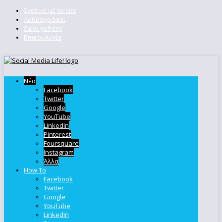
Σχετικά με το site
Αρθρογράφοι
Όροι χρήσης
Επικοινωνία
Νέα
Facebook
Twitter
Google
YouTube
LinkedIn
Pinterest
Foursquare
Instagram
Άλλα
How To
Facebook
Twitter
Google
YouTube
LinkedIn