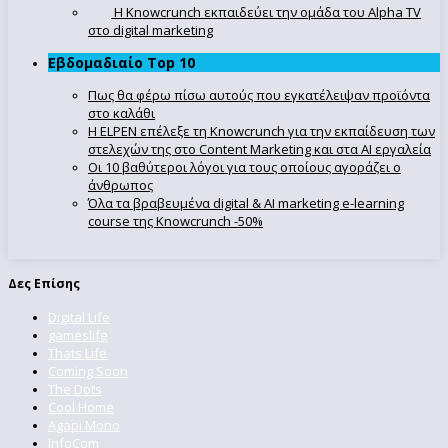
Η Knowcrunch εκπαιδεύει την ομάδα του Alpha TV
στο digital marketing
Εβδομαδιαίο Top 10
Πως θα φέρω πίσω αυτούς που εγκατέλειψαν προϊόντα
στο καλάθι
Η ELPEN επέλεξε τη Knowcrunch για την εκπαίδευση των
στελεχών της στο Content Marketing και στα AI εργαλεία
Οι 10 βαθύτεροι λόγοι για τους οποίους αγοράζει ο
άνθρωπος
Όλα τα βραβευμένα digital & AI marketing e-learning
course της Knowcrunch -50%
Δες Επίσης
Digital Life
gameslife
Thats Life
Coming Soon
The Dots
Cool Home
Agapi Mono
InfoCom