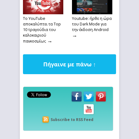
To YouTube
Youtube: ήρθε η ώρα
αποκαλύπτει τα Top
του Dark Mode για
10 τραγούδια του
την έκδοση Android
→
καλοκαιριού
→
παγκοσμίως
Πήγαινε με πάνω ↑
Subscribe to RSS Feed