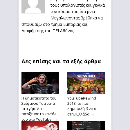
τους υπολογιστές και γενικά
τον κόσμο του ίντερνετ.
Μεγαλώνοντας βρέθηκα να
σπουδάζω στο τμήμα Εμπορίας και
Διαφήμισης του ΤΕΙ Αθήνας.
Δες επίσης και τα εξής άρθρα
Η δημοτικότητα του
YouTubeRewind
Στέφανου Τσιτσιπά
2018: τα πιο
στα γήπεδα
δημοφιλή βίντεο
→
εκτόξευσε το κανάλι
στην Ελλάδα
→
του στο YouTube