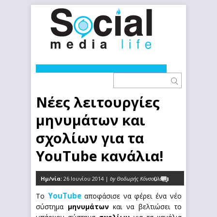
Νέες λειτουργίες
μηνυμάτων και
σχολίων για τα
YouTube κανάλια!
Ημ/νία:
26 Ιουνίου 2014 |
by Θοδωρής Κόνσουλας
0
YouTube
Το
αποφάσισε να φέρει ένα νέο
σύστημα
μηνυμάτων
και να βελτιώσει το