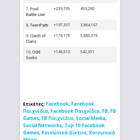
Pool
+239,705
459,280
7.
Battle Live
TeenPatti
+197,357
3,864,167
8.
Clash of
+176,178
5,885,378
9.
Clans
Odd
+146,513
542,351
10.
Socks
Facebook
Facebook
Ετικέτες:
,
Παιχνίδια
Facebook Παιχνίδια
FB
FB
,
,
,
Games
FB Παιχνίδια
Social Media
,
,
,
Social Networks
Top 10 Facebook
,
Games
Κοινωνικά Δίκτυα
Κοινωνικά
,
,
Μέσα