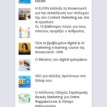
καλάθι
Η ELPEN επέλεξε τη Knowcrunch
για την εκπαίδευση των στελεχών
της στο Content Marketing και στα
AI εργαλεία
Οι 10 βαθύτεροι λόγοι για τους
οποίους αγοράζει ο άνθρωπος
Όλα τα βραβευμένα digital & AI
marketing e-learning course της
Knowcrunch -50%
Ο θάνατος του digital εμποράκου
SEO για σελίδες προϊόντων στο
Eshop σου
Ο Απόλυτoς Οδηγός Στρατηγικής
Beauty Marketing για Online
Φαρμακεία και & Eshops
Καλλυντικών