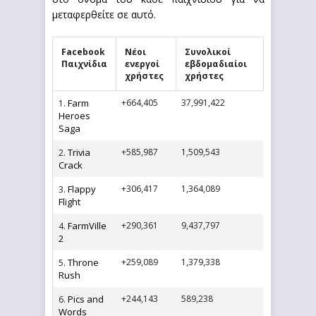
μεταφερθείτε σε αυτό.
Facebook
Νέοι
Συνολικοί
Παιχνίδια
ενεργοί
εβδομαδιαίοι
χρήστες
χρήστες
Farm
+664,405
37,991,422
1.
Heroes
Saga
Trivia
+585,987
1,509,543
2.
Crack
Flappy
+306,417
1,364,089
3.
Flight
FarmVille
+290,361
9,437,797
4.
2
Throne
+259,089
1,379,338
5.
Rush
Pics and
+244,143
589,238
6.
Words