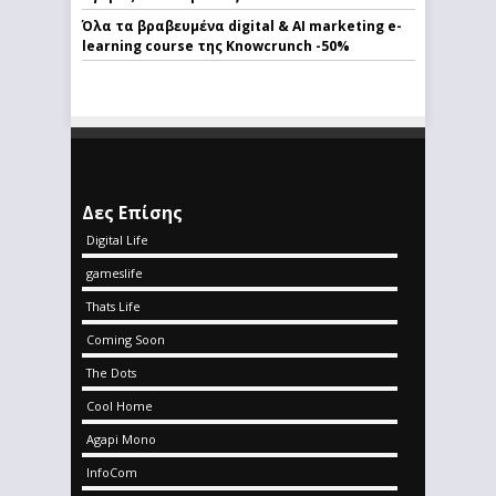
Όλα τα βραβευμένα digital & AI marketing e-
learning course της Knowcrunch -50%
Δες Επίσης
Digital Life
gameslife
Thats Life
Coming Soon
The Dots
Cool Home
Agapi Mono
InfoCom