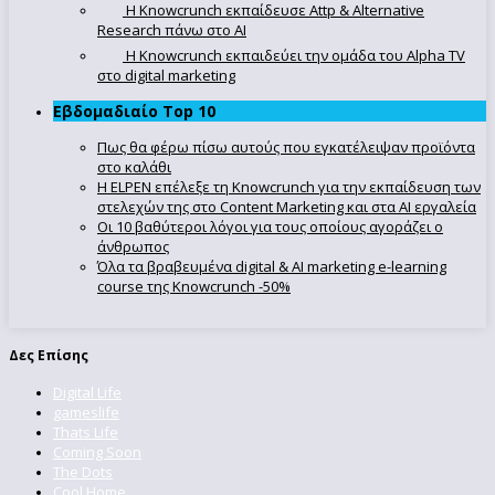
Η Knowcrunch εκπαίδευσε Attp & Alternative
Research πάνω στο ΑΙ
Η Knowcrunch εκπαιδεύει την ομάδα του Alpha TV
στο digital marketing
Εβδομαδιαίο Top 10
Πως θα φέρω πίσω αυτούς που εγκατέλειψαν προϊόντα
στο καλάθι
Η ELPEN επέλεξε τη Knowcrunch για την εκπαίδευση των
στελεχών της στο Content Marketing και στα AI εργαλεία
Οι 10 βαθύτεροι λόγοι για τους οποίους αγοράζει ο
άνθρωπος
Όλα τα βραβευμένα digital & AI marketing e-learning
course της Knowcrunch -50%
Δες Επίσης
Digital Life
gameslife
Thats Life
Coming Soon
The Dots
Cool Home