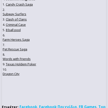
Candy Crash Saga
1.
2.
Subway Surfers
Clash of Clans
3.
Criminal Case
4.
8 ball pool
5.
6.
Farm Heroes Saga
7.
Pet Rescue Saga
8.
Words with Friends
Texas Holdem Poker
9.
10.
Dragon City
Facebook
Facebook Παιχνίδια
FB Games
Top
Ετικέτες:
,
,
,