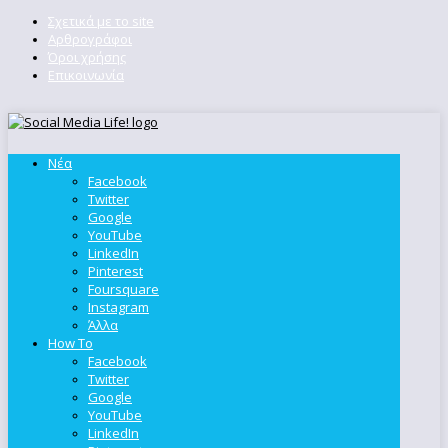
Σχετικά με το site
Αρθρογράφοι
Όροι χρήσης
Επικοινωνία
Νέα
Facebook
Twitter
Google
YouTube
LinkedIn
Pinterest
Foursquare
Instagram
Άλλα
How To
Facebook
Twitter
Google
YouTube
LinkedIn