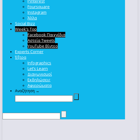
Pinterest
Foursquare
Instagram
Άλλα
Social Bizz
Week’s Top
Facebook Παιχνίδια
Αστεία Tweets
YouTube Βίντεο
Experts Corner
Έξτρα
Infographics
Let’s Learn
Διαγωνισμοί
Εκδηλώσεις
Αφιερώματα
Αναζήτηση →