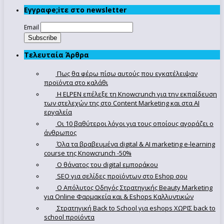
Εγγραφe;iτε στο newsletter
Email
Τελευταία Άρθρα
Πως θα φέρω πίσω αυτούς που εγκατέλειψαν
προϊόντα στο καλάθι
Η ELPEN επέλεξε τη Knowcrunch για την εκπαίδευση
των στελεχών της στο Content Marketing και στα AI
εργαλεία
Οι 10 βαθύτεροι λόγοι για τους οποίους αγοράζει ο
άνθρωπος
Όλα τα βραβευμένα digital & AI marketing e-learning
course της Knowcrunch -50%
Ο θάνατος του digital εμποράκου
SEO για σελίδες προϊόντων στο Eshop σου
Ο Απόλυτoς Οδηγός Στρατηγικής Beauty Marketing
για Online Φαρμακεία και & Eshops Καλλυντικών
Στρατηγική Back to School για eshops ΧΩΡΙΣ back to
school προϊόντα