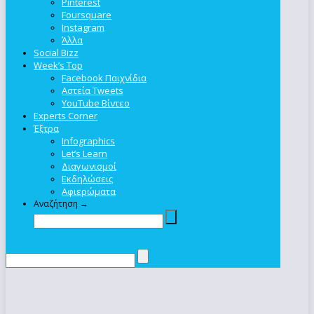
Pinterest
Foursquare
Instagram
Άλλα
Social Bizz
Week’s Top
Facebook Παιχνίδια
Αστεία Tweets
YouTube Βίντεο
Experts Corner
Έξτρα
Infographics
Let’s Learn
Διαγωνισμοί
Εκδηλώσεις
Αφιερώματα
Αναζήτηση →