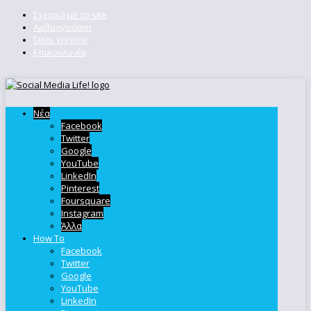
Σχετικά με το site
Αρθρογράφοι
Όροι χρήσης
Επικοινωνία
Νέα
Facebook
Twitter
Google
YouTube
LinkedIn
Pinterest
Foursquare
Instagram
Άλλα
How To
Facebook
Twitter
Google
YouTube
LinkedIn