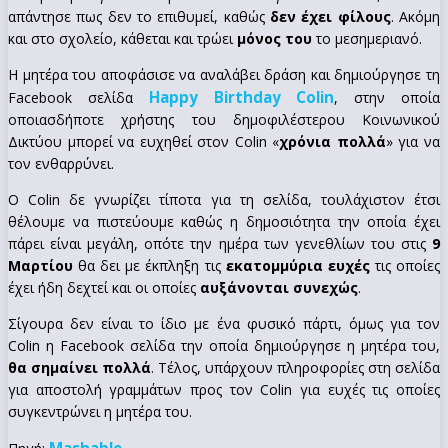
απάντησε πως δεν το επιθυμεί, καθώς
δεν έχει φίλους
. Ακόμη
και στο σχολείο, κάθεται και τρώει
μόνος του
το μεσημεριανό.
Η μητέρα του αποφάσισε να αναλάβει δράση και δημιούργησε τη
Happy Birthday Colin
Facebook σελίδα
, στην οποία
οποιασδήποτε χρήστης του δημοφιλέστερου Κοινωνικού
Δικτύου μπορεί να ευχηθεί στον Colin «
χρόνια πολλά
» για να
τον ενθαρρύνει.
Ο Colin δε γνωρίζει τίποτα για τη σελίδα, τουλάχιστον έτσι
θέλουμε να πιστεύουμε καθώς η δημοσιότητα την οποία έχει
πάρει είναι μεγάλη, οπότε την ημέρα των γενεθλίων του στις
9
Μαρτίου
θα δει με έκπληξη τις
εκατομμύρια ευχές
τις οποίες
έχει ήδη δεχτεί και οι οποίες
αυξάνονται συνεχώς
.
Σίγουρα δεν είναι το ίδιο με ένα φυσικό πάρτι, όμως για τον
Colin η Facebook σελίδα την οποία δημιούργησε η μητέρα του,
θα σημαίνει πολλά
. Τέλος, υπάρχουν πληροφορίες στη σελίδα
για αποστολή γραμμάτων προς τον Colin για ευχές τις οποίες
συγκεντρώνει η μητέρα του.
Mashable