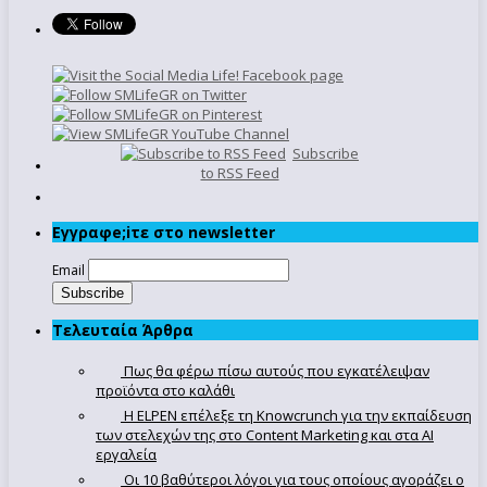
Subscribe
to RSS Feed
Εγγραφe;iτε στο newsletter
Email
Τελευταία Άρθρα
Πως θα φέρω πίσω αυτούς που εγκατέλειψαν
προϊόντα στο καλάθι
Η ELPEN επέλεξε τη Knowcrunch για την εκπαίδευση
των στελεχών της στο Content Marketing και στα AI
εργαλεία
Οι 10 βαθύτεροι λόγοι για τους οποίους αγοράζει ο