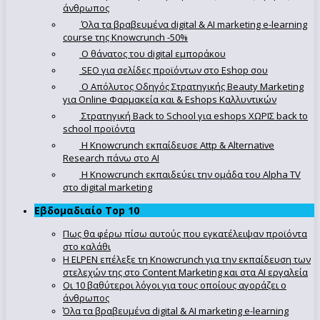
άνθρωπος
Όλα τα βραβευμένα digital & AI marketing e-learning
course της Knowcrunch -50%
Ο θάνατος του digital εμποράκου
SEO για σελίδες προϊόντων στο Eshop σου
Ο Απόλυτoς Οδηγός Στρατηγικής Beauty Marketing
για Online Φαρμακεία και & Eshops Καλλυντικών
Στρατηγική Back to School για eshops ΧΩΡΙΣ back to
school προϊόντα
Η Knowcrunch εκπαίδευσε Attp & Alternative
Research πάνω στο ΑΙ
Η Knowcrunch εκπαιδεύει την ομάδα του Alpha TV
στο digital marketing
Εβδομαδιαίο Top 10
Πως θα φέρω πίσω αυτούς που εγκατέλειψαν προϊόντα
στο καλάθι
Η ELPEN επέλεξε τη Knowcrunch για την εκπαίδευση των
στελεχών της στο Content Marketing και στα AI εργαλεία
Οι 10 βαθύτεροι λόγοι για τους οποίους αγοράζει ο
άνθρωπος
Όλα τα βραβευμένα digital & AI marketing e-learning