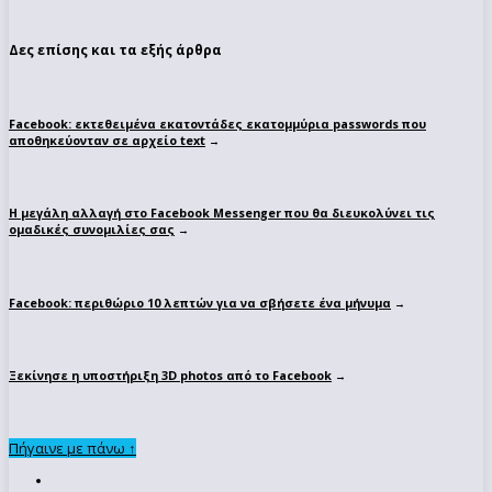
Δες επίσης και τα εξής άρθρα
Facebook: εκτεθειμένα εκατοντάδες εκατομμύρια passwords που
αποθηκεύονταν σε αρχείο text
→
Η μεγάλη αλλαγή στο Facebook Messenger που θα διευκολύνει τις
ομαδικές συνομιλίες σας
→
Facebook: περιθώριο 10 λεπτών για να σβήσετε ένα μήνυμα
→
Ξεκίνησε η υποστήριξη 3D photos από το Facebook
→
Πήγαινε με πάνω ↑