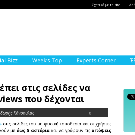
Σχετικά με το site
Αρ
ial Bizz
Week’s Top
Experts Corner
Έ
έπει στις σελίδες να
views που δέχονται
οδωρής Κόνσουλας
0
s
στις σελίδες του με φυσική τοποθεσία και οι χρήστες
ογούν με
έως 5 αστέρια
και να γράφουν τις
απόψεις