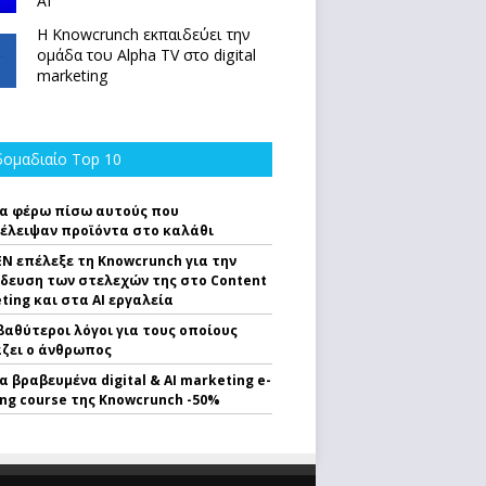
ΑΙ
Η Knowcrunch εκπαιδεύει την
ομάδα του Alpha TV στο digital
marketing
ομαδιαίο Top 10
α φέρω πίσω αυτούς που
έλειψαν προϊόντα στο καλάθι
EN επέλεξε τη Knowcrunch για την
δευση των στελεχών της στο Content
ting και στα AI εργαλεία
 βαθύτεροι λόγοι για τους οποίους
ζει ο άνθρωπος
α βραβευμένα digital & AI marketing e-
ing course της Knowcrunch -50%