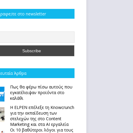
ραφe;iτε στο newsletter
ευταία Άρθρα
Πως θα φέρω πίσω αυτούς που
εγκατέλειψαν προϊόντα στο
καλάθι
Η ELPEN επέλεξε τη Knowcrunch
για την εκπαίδευση των
στελεχών της στο Content
Marketing και στα AI εργαλεία
Οι 10 βαθύτεροι λόγοι για τους