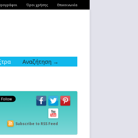
θρογράφοι
Όροι χρήσης
Επικοινωνία
ξτρα
Αναζήτηση →
Subscribe to RSS Feed