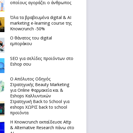
οποίους αγοράζει ο άνθρωπος
Όλα τα βραβευμένα digital & AI
marketing e-learning course της
Knowcrunch -50%
Ο θάνατος του digital
εμποράκου
SEO για σελίδες προϊόντων στο
Eshop σου
Ο Απόλυτoς Οδηγός
Στρατηγικής Beauty Marketing
για Online Φαρμακεία και &
Eshops Καλλυντικών
Στρατηγική Back to School για
eshops ΧΩΡΙΣ back to school
προϊόντα
Η Knowcrunch εκπαίδευσε Attp
& Alternative Research πάνω στο