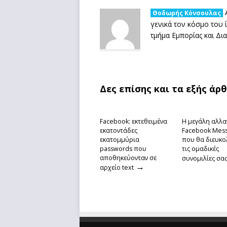
Α
Θοδωρής Κόνσουλας
γενικά τον κόσμο του
τμήμα Εμπορίας και Δι
Δες επίσης και τα εξής άρ
Facebook: εκτεθειμένα
Η μεγάλη αλλα
εκατοντάδες
Facebook Mes
εκατομμύρια
που θα διευκο
passwords που
τις ομαδικές
αποθηκεύονταν σε
συνομιλίες σα
→
αρχείο text