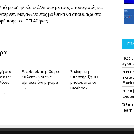
πό μικρή ηλικία «κόλλησα» με τους υπολογιστές και
 ίντερνετ. Μεγαλώνοντας βρέθηκα να σπουδάζω στο
αφήμισης του ΤΕΙ Αθήνας.
Εβδ
θρα
Πως θ
εγκατ
γή στο
Facebook: περιθώριο
Ξεκίνησε η
Η ELP
senger
10 λεπτών για να
υποστήριξη 3D
εκπαί
λύνει
σβήσετε ένα μήνυμα
photos από το
Marke
→
→
Facebook
Οι 10
→
ς
αγορά
Όλα τ
learn