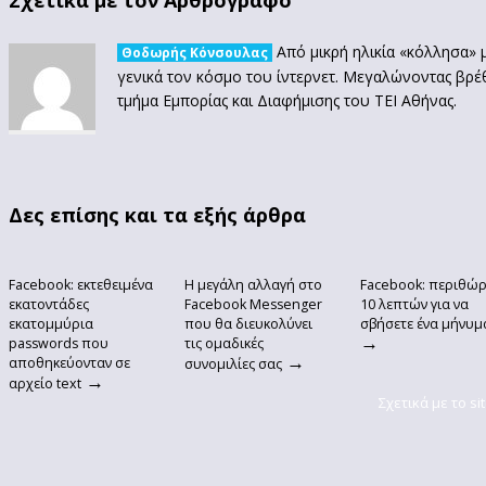
Σχετικά με τον Αρθρογράφο
Από μικρή ηλικία «κόλλησα» 
Θοδωρής Κόνσουλας
γενικά τον κόσμο του ίντερνετ. Μεγαλώνοντας βρ
τμήμα Εμπορίας και Διαφήμισης του ΤΕΙ Αθήνας.
Δες επίσης και τα εξής άρθρα
Facebook: εκτεθειμένα
Η μεγάλη αλλαγή στο
Facebook: περιθώρ
εκατοντάδες
Facebook Messenger
10 λεπτών για να
εκατομμύρια
που θα διευκολύνει
σβήσετε ένα μήνυμ
→
passwords που
τις ομαδικές
→
αποθηκεύονταν σε
συνομιλίες σας
→
αρχείο text
Σχετικά με το si