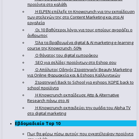
προϊόντα στο καλάθι
Η ELPEN επέλεξε τη Knowcrunch για την εκπαίδευση
των στελεχών της στο Content Marketing και στα AI
εργαλεία
Οι 10 βαθύτεροι λόγοι για τους οποίους αγοράζει ο
άνθρωπος
Όλα τα βραβευμένα digital & AI marketing e-learning
course της Knowcrunch -50%
Ο θάνατος του digital εμποράκου
SEO για σελίδες προϊόντων στο Eshop σου
Ο Απόλυτoς Οδηγός Στρατηγικής Beauty Marketing
για Online Φαρμακεία και & Eshops Καλλυντικών
Στρατηγική Back to School για eshops ΧΩΡΙΣ back to
school προϊόντα
Η Knowcrunch εκπαίδευσε Attp & Alternative
Research πάνω στο ΑΙ
Η Knowcrunch εκπαιδεύει την ομάδα του Alpha TV
στο digital marketing
Εβδομαδιαίο Top 10
Πως θα φέρω πίσω αυτούς που εγκατέλειψαν προϊόντα