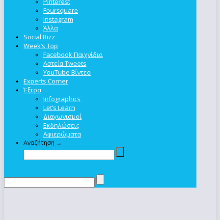
Pinterest
Foursquare
Instagram
Άλλα
Social Bizz
Week’s Top
Facebook Παιχνίδια
Αστεία Tweets
YouTube Βίντεο
Experts Corner
Έξτρα
Infographics
Let’s Learn
Διαγωνισμοί
Εκδηλώσεις
Αφιερώματα
Αναζήτηση →