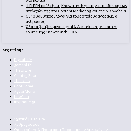
στο καλάθι
Η ELPEN επέλεξε τη Knowcrunch για την εκπαίδευση των
στελεχών της στο Content Marketing και στα AI εργαλεία
Οι 10 βαθύτεροι λόγοι για τους οποίους αγοράζει ο
άνθρωπος
Όλα τα βραβευμένα digital & AI marketing e-learning
course της Knowcrunch -50%
Δες Επίσης
Digital Life
gameslife
Thats Life
Coming Soon
The Dots
Cool Home
Agapi Mono
InfoCom
myphone.gr
Σχετικά με το site
Αρθρογράφοι
Όροι χρήσης & Προστασία Προσωπικών Δεδομένων