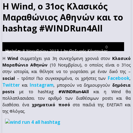
Η Wind, o 31oς Κλασικός
Μαραθώνιος Αθηνών και το
hashtag #WINDRun4All
0
Ημ/νία:
8 Νοεμβρίου 2013 |
by Θοδωρής Κόνσουλας
Η
Wind
συμμετέχει για 3η συνεχόμενη χρονιά στον
Κλασικό
Μαραθώνιο Αθηνών
(10 Νοεμβρίου), ο οποίος είναι ο 31ος
στην ιστορία, και θέλησε να το γιορτάσει με έναν δικό της –
Facebook
social
– τρόπο! Πιο συγκεκριμένα, οι χρήστες των
,
Twitter
Instagram
και
, μπορούν να δημιουργούν
δημόσια
posts
με το hashtag
#WINDRun4All
και η Wind θα
πολλαπλασιάσει τον αριθμό των διαθέσιμων posts και θα
διαθέσει ένα
χρηματικό ποσό
στα παιδιά της ΕΛΕΠΑΠ και
της Φλόγας.