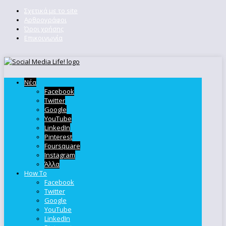
Σχετικά με το site
Αρθρογράφοι
Όροι χρήσης
Επικοινωνία
Νέα
Facebook
Twitter
Google
YouTube
LinkedIn
Pinterest
Foursquare
Instagram
Άλλα
How To
Facebook
Twitter
Google
YouTube
LinkedIn