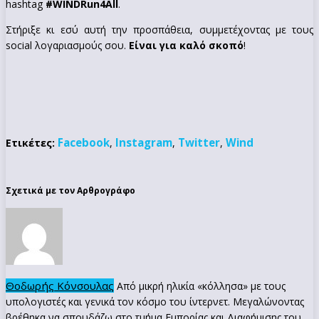
hashtag
#WINDRun4All
.
Στήριξε κι εσύ αυτή την προσπάθεια, συμμετέχοντας με τους
social λογαριασμούς σου.
Είναι για καλό σκοπό
!
Facebook
Instagram
Twitter
Wind
Ετικέτες:
,
,
,
Σχετικά με τον Αρθρογράφο
Θοδωρής Κόνσουλας
Από μικρή ηλικία «κόλλησα» με τους
υπολογιστές και γενικά τον κόσμο του ίντερνετ. Μεγαλώνοντας
βρέθηκα να σπουδάζω στο τμήμα Εμπορίας και Διαφήμισης του