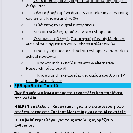
Οι 10 βαθύτεροι λόγοι για τους οποίους αγοράζει ο
άνθρωπος
Όλα τα βραβευμένα digital & AI marketing e-learning
course της Knowcrunch -50%
Ο θάνατος του digital εμποράκου
SEO για σελίδες προϊόντων στο Eshop σου
Ο Απόλυτoς Οδηγός Στρατηγικής Beauty Marketing
για Online Φαρμακεία και & Eshops Καλλυντικών
Στρατηγική Back to School για eshops ΧΩΡΙΣ back to
school προϊόντα
Η Knowcrunch εκπαίδευσε Attp & Alternative
Research πάνω στο ΑΙ
Η Knowcrunch εκπαιδεύει την ομάδα του Alpha TV
στο digital marketing
Εβδομαδιαίο Top 10
Πως θα φέρω πίσω αυτούς που εγκατέλειψαν προϊόντα
στο καλάθι
Η ELPEN επέλεξε τη Knowcrunch για την εκπαίδευση των
στελεχών της στο Content Marketing και στα AI εργαλεία
Οι 10 βαθύτεροι λόγοι για τους οποίους αγοράζει ο
άνθρωπος