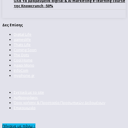
Όλα τα βραβευμένα digital & AI marketing e-learning course
της Knowcrunch -50%
Δες Επίσης
Digital Life
gameslife
Thats Life
Coming Soon
The Dots
Cool Home
Agapi Mono
InfoCom
myphone.gr
Σχετικά με το site
Αρθρογράφοι
Όροι χρήσης & Προστασία Προσωπικών Δεδομένων
Επικοινωνία
Πήγαινε με πάνω ↑