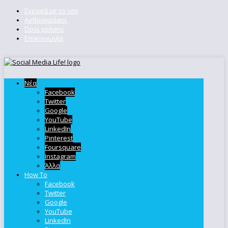
Σχετικά με το site
Αρθρογράφοι
Όροι χρήσης
Επικοινωνία
Νέα
Facebook
Twitter
Google
YouTube
LinkedIn
Pinterest
Foursquare
Instagram
Άλλα
How To
Facebook
Twitter
Google
YouTube
LinkedIn