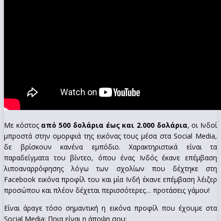
Με κόστος
από 500 δολάρια έως και 2.000 δολάρια
, οι Ινδοί
μπροστά στην ομορφιά της εικόνας τους μέσα στα Social Media,
δε βρίσκουν κανένα εμπόδιο. Χαρακτηριστικά είναι τα
παραδείγματα του βίντεο, όπου ένας Ινδός έκανε επέμβαση
λιποαναρρόφησης λόγω των σχολίων που δέχτηκε στη
Facebook εικόνα προφίλ του και μία Ινδή έκανε επέμβαση λέιζερ
προσώπου και πλέον δέχεται περισσότερες… προτάσεις γάμου!
Είναι άραγε τόσο σημαντική η εικόνα προφίλ που έχουμε στα
Social Media; Ποια είναι η άποψη σου;