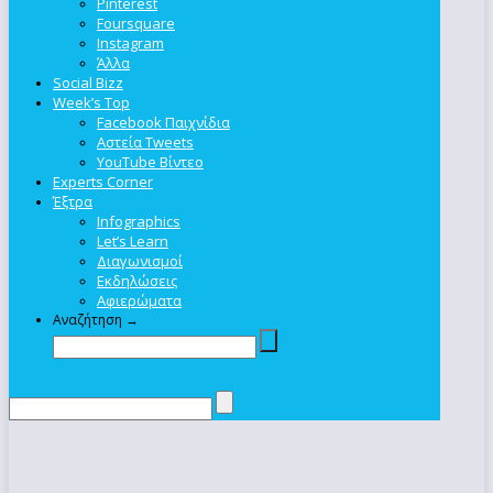
Pinterest
Foursquare
Instagram
Άλλα
Social Bizz
Week’s Top
Facebook Παιχνίδια
Αστεία Tweets
YouTube Βίντεο
Experts Corner
Έξτρα
Infographics
Let’s Learn
Διαγωνισμοί
Εκδηλώσεις
Αφιερώματα
Αναζήτηση →