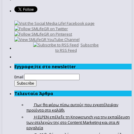
Subscribe
to RSS Feed
Εγγραφe;iτε στο newsletter
Email
Τελευταία Άρθρα
Πως θα φέρω πίσω αυτούς που εγκατέλειψαν
προϊόντα στο καλάθι
Η ELPEN επέλεξε τη Knowcrunch για την εκπαίδευση
των στελεχών της στο Content Marketing και στα AI
εργαλεία