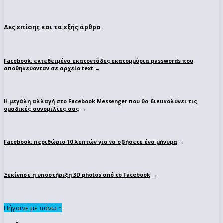
Δες επίσης και τα εξής άρθρα
Facebook: εκτεθειμένα εκατοντάδες εκατομμύρια passwords που
αποθηκεύονταν σε αρχείο text
→
Η μεγάλη αλλαγή στο Facebook Messenger που θα διευκολύνει τις
ομαδικές συνομιλίες σας
→
Facebook: περιθώριο 10 λεπτών για να σβήσετε ένα μήνυμα
→
Ξεκίνησε η υποστήριξη 3D photos από το Facebook
→
Πήγαινε με πάνω ↑