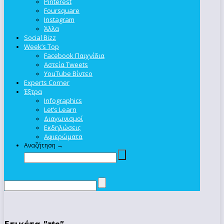
Pinterest
Foursquare
Instagram
Άλλα
Social Bizz
Week’s Top
Facebook Παιχνίδια
Αστεία Tweets
YouTube Βίντεο
Experts Corner
Έξτρα
Infographics
Let’s Learn
Διαγωνισμοί
Εκδηλώσεις
Αφιερώματα
Αναζήτηση →
Ετικέτα
"zte"