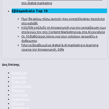
στο digital marketing
Εβδομαδιαίο Top 10
Πως θα φέρω πίσω αυτούς που εγκατέλειψαν προϊόντα
στο καλάθι
Η ELPEN επέλεξε τη Knowcrunch για την εκπαίδευση των
στελεχών της στο Content Marketing και στα AI εργαλεία
Οι 10 βαθύτεροι λόγοι για τους οποίους αγοράζει ο
άνθρωπος
Όλα τα βραβευμένα digital & AI marketing e-learning
course της Knowcrunch -50%
Δες Επίσης
Digital Life
gameslife
Thats Life
Coming Soon
The Dots
Cool Home
Agapi Mono
InfoCom
myphone.gr