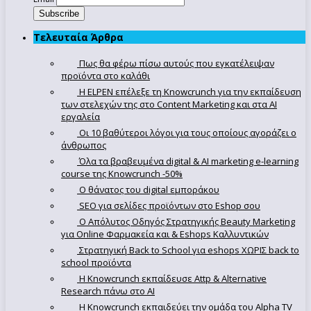
Τελευταία Άρθρα
Πως θα φέρω πίσω αυτούς που εγκατέλειψαν
προϊόντα στο καλάθι
Η ELPEN επέλεξε τη Knowcrunch για την εκπαίδευση
των στελεχών της στο Content Marketing και στα AI
εργαλεία
Οι 10 βαθύτεροι λόγοι για τους οποίους αγοράζει ο
άνθρωπος
Όλα τα βραβευμένα digital & AI marketing e-learning
course της Knowcrunch -50%
Ο θάνατος του digital εμποράκου
SEO για σελίδες προϊόντων στο Eshop σου
Ο Απόλυτoς Οδηγός Στρατηγικής Beauty Marketing
για Online Φαρμακεία και & Eshops Καλλυντικών
Στρατηγική Back to School για eshops ΧΩΡΙΣ back to
school προϊόντα
Η Knowcrunch εκπαίδευσε Attp & Alternative
Research πάνω στο ΑΙ
Η Knowcrunch εκπαιδεύει την ομάδα του Alpha TV