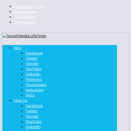
Σχετικά με το site
Αρθρογράφοι
Όροι χρήσης
Επικοινωνία
Νέα
Facebook
Twitter
Google
YouTube
LinkedIn
Pinterest
Foursquare
Instagram
Άλλα
How To
Facebook
Twitter
Google
YouTube
LinkedIn