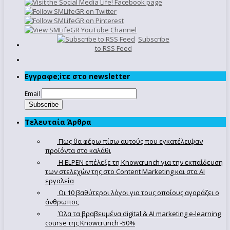
Subscribe
to RSS Feed
Εγγραφe;iτε στο newsletter
Email
Τελευταία Άρθρα
Πως θα φέρω πίσω αυτούς που εγκατέλειψαν
προϊόντα στο καλάθι
Η ELPEN επέλεξε τη Knowcrunch για την εκπαίδευση
των στελεχών της στο Content Marketing και στα AI
εργαλεία
Οι 10 βαθύτεροι λόγοι για τους οποίους αγοράζει ο
άνθρωπος
Όλα τα βραβευμένα digital & AI marketing e-learning
course της Knowcrunch -50%