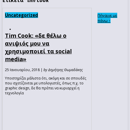
Uncategorized
Πήγαινε με
πάνω ↑
Tim Cook: «δε θέλω ο
ανιψιός μου να
χρησιμοποιεί τα social
media»
25 Ιανουαρίου, 2018 |
by Δημήτρης Θωμαδάκης
Υποστηρίζει μάλιστα ότι, ακόμη και σε σπουδές
που σχετίζονται με υπολογιστές, όπως π.χ. το
graphic design, δε θα πρέπει να κυριαρχεί η
τεχνολογία