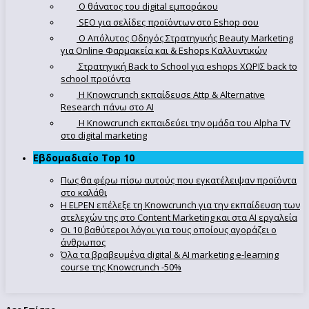
Ο θάνατος του digital εμποράκου
SEO για σελίδες προϊόντων στο Eshop σου
Ο Απόλυτoς Οδηγός Στρατηγικής Beauty Marketing
για Online Φαρμακεία και & Eshops Καλλυντικών
Στρατηγική Back to School για eshops ΧΩΡΙΣ back to
school προϊόντα
Η Knowcrunch εκπαίδευσε Attp & Alternative
Research πάνω στο ΑΙ
Η Knowcrunch εκπαιδεύει την ομάδα του Alpha TV
στο digital marketing
Εβδομαδιαίο Top 10
Πως θα φέρω πίσω αυτούς που εγκατέλειψαν προϊόντα
στο καλάθι
Η ELPEN επέλεξε τη Knowcrunch για την εκπαίδευση των
στελεχών της στο Content Marketing και στα AI εργαλεία
Οι 10 βαθύτεροι λόγοι για τους οποίους αγοράζει ο
άνθρωπος
Όλα τα βραβευμένα digital & AI marketing e-learning
course της Knowcrunch -50%