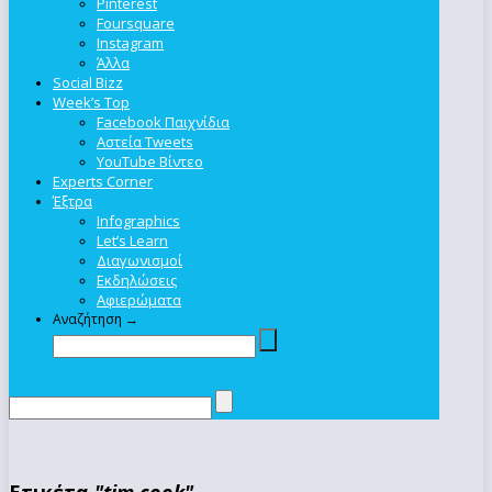
Pinterest
Foursquare
Instagram
Άλλα
Social Bizz
Week’s Top
Facebook Παιχνίδια
Αστεία Tweets
YouTube Βίντεο
Experts Corner
Έξτρα
Infographics
Let’s Learn
Διαγωνισμοί
Εκδηλώσεις
Αφιερώματα
Αναζήτηση →
Ετικέτα
"tim cook"