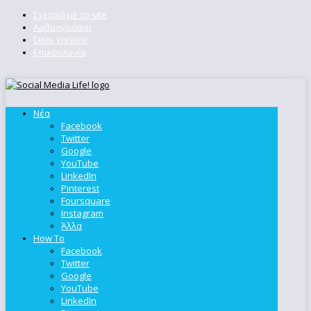
Σχετικά με το site
Αρθρογράφοι
Όροι χρήσης
Επικοινωνία
Νέα
Facebook
Twitter
Google
YouTube
LinkedIn
Pinterest
Foursquare
Instagram
Άλλα
How To
Facebook
Twitter
Google
YouTube
LinkedIn