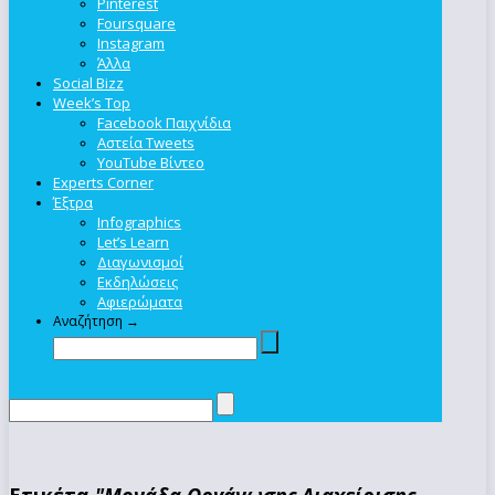
Pinterest
Foursquare
Instagram
Άλλα
Social Bizz
Week’s Top
Facebook Παιχνίδια
Αστεία Tweets
YouTube Βίντεο
Experts Corner
Έξτρα
Infographics
Let’s Learn
Διαγωνισμοί
Εκδηλώσεις
Αφιερώματα
Αναζήτηση →
Ετικέτα
"Μονάδα Οργάνωσης Διαχείρισης