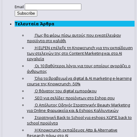
Email
Τελευταία Άρθρα
Πως θα φέρω πίσω αυτούς που εγκατέλειψαν
προϊόντα στο καλάθι
Η ELPEN επέλεξε τη Knowcrunch για την εκπαίδευση
των στελεχών της στο Content Marketing και στα AI
εργαλεία
Οι 10 βαθύτεροι λόγοι για τους οποίους αγοράζει ο
άνθρωπος
Όλα τα βραβευμένα digital & AI marketing e-learning
course της Knowcrunch -50%
Ο θάνατος του digital εμποράκου
SEO για σελίδες προϊόντων στο Eshop σου
Ο Απόλυτoς Οδηγός Στρατηγικής Beauty Marketing
για Online Φαρμακεία και & Eshops Καλλυντικών
Στρατηγική Back to School για eshops ΧΩΡΙΣ back to
school προϊόντα
Η Knowcrunch εκπαίδευσε Attp & Alternative
Research πάνω στο ΑΙ