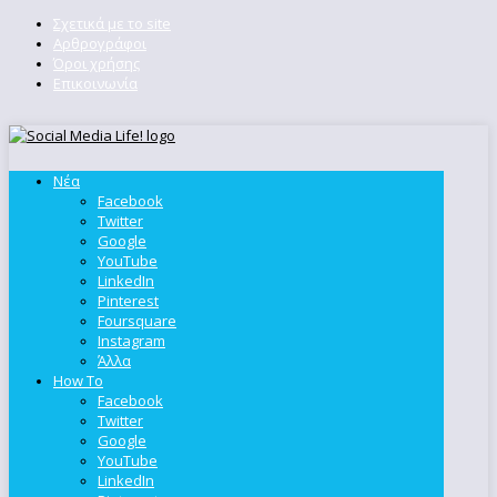
Σχετικά με το site
Αρθρογράφοι
Όροι χρήσης
Επικοινωνία
Νέα
Facebook
Twitter
Google
YouTube
LinkedIn
Pinterest
Foursquare
Instagram
Άλλα
How To
Facebook
Twitter
Google
YouTube
LinkedIn