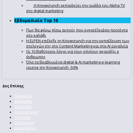
Η Knowcrunch εκπαιδεύει την ομάδα του Alpha TV
στο digital marketing
Εβδομαδιαίο Top 10
Πως θα φέρω πίσω αυτούς που εγκατέλειψαν προϊόντα
στο καλάθι
Η ELPEN επέλεξε τη Knowcrunch για την εκπαίδευση των
στελεχών της στο Content Marketing και στα AI εργαλεία
Οι 10 βαθύτεροι λόγοι για τους οποίους αγοράζει ο
άνθρωπος
Όλα τα βραβευμένα digital & AI marketing e-learning
course της Knowcrunch -50%
Δες Επίσης
Digital Life
gameslife
Thats Life
Coming Soon
The Dots
Cool Home
Agapi Mono