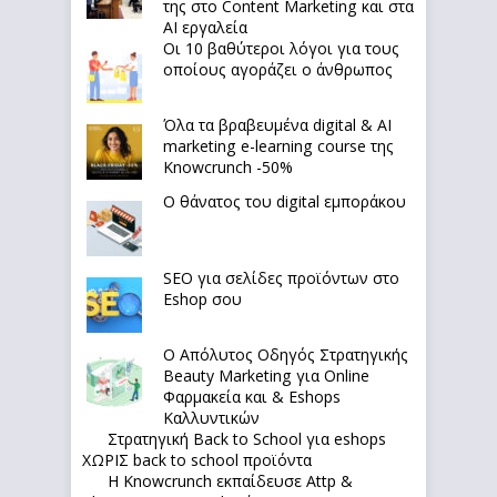
της στο Content Marketing και στα
AI εργαλεία
Οι 10 βαθύτεροι λόγοι για τους
οποίους αγοράζει ο άνθρωπος
Όλα τα βραβευμένα digital & AI
marketing e-learning course της
Knowcrunch -50%
Ο θάνατος του digital εμποράκου
SEO για σελίδες προϊόντων στο
Eshop σου
Ο Απόλυτoς Οδηγός Στρατηγικής
Beauty Marketing για Online
Φαρμακεία και & Eshops
Καλλυντικών
Στρατηγική Back to School για eshops
ΧΩΡΙΣ back to school προϊόντα
Η Knowcrunch εκπαίδευσε Attp &