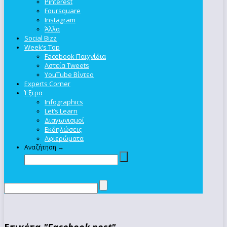
Pinterest
Foursquare
Instagram
Άλλα
Social Bizz
Week’s Top
Facebook Παιχνίδια
Αστεία Tweets
YouTube Βίντεο
Experts Corner
Έξτρα
Infographics
Let’s Learn
Διαγωνισμοί
Εκδηλώσεις
Αφιερώματα
Αναζήτηση →
Ετικέτα
"Facebook post"