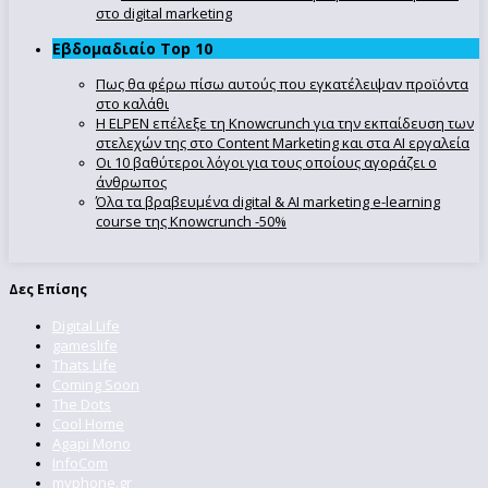
στο digital marketing
Εβδομαδιαίο Top 10
Πως θα φέρω πίσω αυτούς που εγκατέλειψαν προϊόντα
στο καλάθι
Η ELPEN επέλεξε τη Knowcrunch για την εκπαίδευση των
στελεχών της στο Content Marketing και στα AI εργαλεία
Οι 10 βαθύτεροι λόγοι για τους οποίους αγοράζει ο
άνθρωπος
Όλα τα βραβευμένα digital & AI marketing e-learning
course της Knowcrunch -50%
Δες Επίσης
Digital Life
gameslife
Thats Life
Coming Soon
The Dots
Cool Home
Agapi Mono
InfoCom
myphone.gr