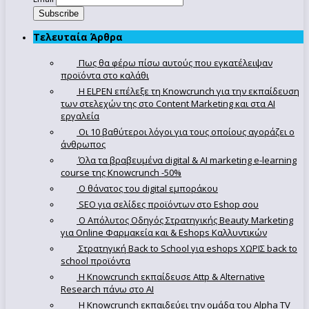
Τελευταία Άρθρα
Πως θα φέρω πίσω αυτούς που εγκατέλειψαν
προϊόντα στο καλάθι
Η ELPEN επέλεξε τη Knowcrunch για την εκπαίδευση
των στελεχών της στο Content Marketing και στα AI
εργαλεία
Οι 10 βαθύτεροι λόγοι για τους οποίους αγοράζει ο
άνθρωπος
Όλα τα βραβευμένα digital & AI marketing e-learning
course της Knowcrunch -50%
Ο θάνατος του digital εμποράκου
SEO για σελίδες προϊόντων στο Eshop σου
Ο Απόλυτoς Οδηγός Στρατηγικής Beauty Marketing
για Online Φαρμακεία και & Eshops Καλλυντικών
Στρατηγική Back to School για eshops ΧΩΡΙΣ back to
school προϊόντα
Η Knowcrunch εκπαίδευσε Attp & Alternative
Research πάνω στο ΑΙ
Η Knowcrunch εκπαιδεύει την ομάδα του Alpha TV