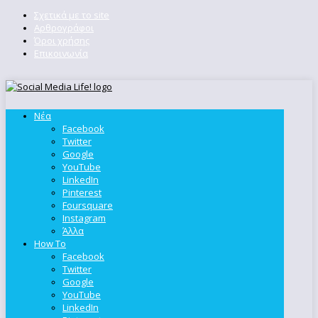
Σχετικά με το site
Αρθρογράφοι
Όροι χρήσης
Επικοινωνία
Νέα
Facebook
Twitter
Google
YouTube
LinkedIn
Pinterest
Foursquare
Instagram
Άλλα
How To
Facebook
Twitter
Google
YouTube
LinkedIn