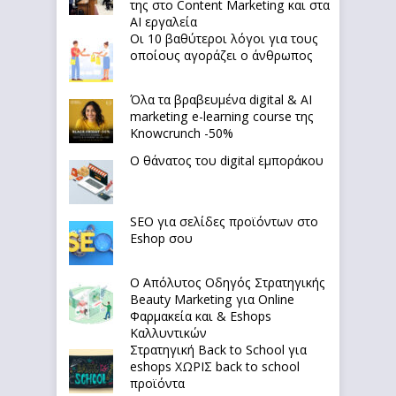
της στο Content Marketing και στα
AI εργαλεία
Οι 10 βαθύτεροι λόγοι για τους
οποίους αγοράζει ο άνθρωπος
Όλα τα βραβευμένα digital & AI
marketing e-learning course της
Knowcrunch -50%
Ο θάνατος του digital εμποράκου
SEO για σελίδες προϊόντων στο
Eshop σου
Ο Απόλυτoς Οδηγός Στρατηγικής
Beauty Marketing για Online
Φαρμακεία και & Eshops
Καλλυντικών
Στρατηγική Back to School για
eshops ΧΩΡΙΣ back to school
προϊόντα