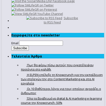
Subscribe
to RSS Feed
Εγγραφe;iτε στο newsletter
Email
Τελευταία Άρθρα
Πως θα φέρω πίσω αυτούς που εγκατέλειψαν
προϊόντα στο καλάθι
Η ELPEN επέλεξε τη Knowcrunch για την εκπαίδευση
των στελεχών της στο Content Marketing και στα AI
εργαλεία
Οι 10 βαθύτεροι λόγοι για τους οποίους αγοράζει ο
άνθρωπος
Όλα τα βραβευμένα digital & AI marketing e-learning
course της Knowcrunch -50%