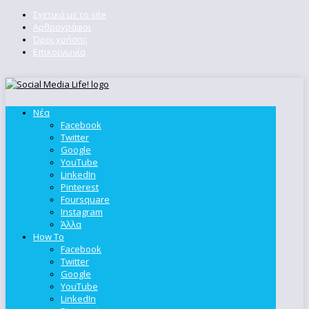
Σχετικά με το site
Αρθρογράφοι
Όροι χρήσης
Επικοινωνία
Νέα
Facebook
Twitter
Google
YouTube
LinkedIn
Pinterest
Foursquare
Instagram
Άλλα
How To
Facebook
Twitter
Google
YouTube
LinkedIn