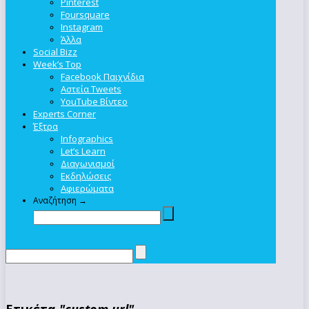
Pinterest
Foursquare
Instagram
Άλλα
Social Bizz
Week’s Top
Facebook Παιχνίδια
Αστεία Tweets
YouTube Βίντεο
Experts Corner
Έξτρα
Infographics
Let’s Learn
Διαγωνισμοί
Εκδηλώσεις
Αφιερώματα
Αναζήτηση →
Ετικέτα
"custom url"