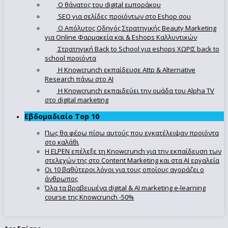
Ο θάνατος του digital εμποράκου
SEO για σελίδες προϊόντων στο Eshop σου
Ο Απόλυτoς Οδηγός Στρατηγικής Beauty Marketing
για Online Φαρμακεία και & Eshops Καλλυντικών
Στρατηγική Back to School για eshops ΧΩΡΙΣ back to
school προϊόντα
Η Knowcrunch εκπαίδευσε Attp & Alternative
Research πάνω στο ΑΙ
Η Knowcrunch εκπαιδεύει την ομάδα του Alpha TV
στο digital marketing
Εβδομαδιαίο Top 10
Πως θα φέρω πίσω αυτούς που εγκατέλειψαν προϊόντα
στο καλάθι
Η ELPEN επέλεξε τη Knowcrunch για την εκπαίδευση των
στελεχών της στο Content Marketing και στα AI εργαλεία
Οι 10 βαθύτεροι λόγοι για τους οποίους αγοράζει ο
άνθρωπος
Όλα τα βραβευμένα digital & AI marketing e-learning
course της Knowcrunch -50%