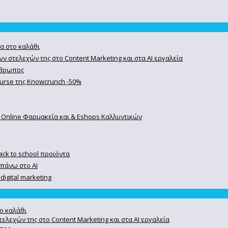
α στο καλάθι
ν στελεχών της στο Content Marketing και στα AI εργαλεία
άνθρωπος
course της Knowcrunch -50%
 Online Φαρμακεία και & Eshops Καλλυντικών
ack to school προϊόντα
 πάνω στο ΑΙ
igital marketing
ο καλάθι
ελεχών της στο Content Marketing και στα AI εργαλεία