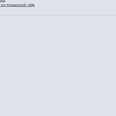
ωπος
se της Knowcrunch -50%