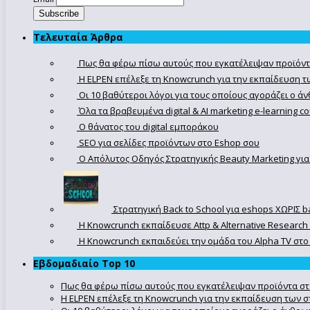
Τελευταία Άρθρα
Πως θα φέρω πίσω αυτούς που εγκατέλειψαν προϊόντ
Η ELPEN επέλεξε τη Knowcrunch για την εκπαίδευση τω
Οι 10 βαθύτεροι λόγοι για τους οποίους αγοράζει ο 
Όλα τα βραβευμένα digital & AI marketing e-learning 
Ο θάνατος του digital εμποράκου
SEO για σελίδες προϊόντων στο Eshop σου
Ο Απόλυτoς Οδηγός Στρατηγικής Beauty Marketing για
Στρατηγική Back to School για eshops ΧΩΡΙΣ b
Η Knowcrunch εκπαίδευσε Attp & Alternative Research
Η Knowcrunch εκπαιδεύει την ομάδα του Alpha TV στο d
Εβδομαδιαίο Top 10
Πως θα φέρω πίσω αυτούς που εγκατέλειψαν προϊόντα στ
Η ELPEN επέλεξε τη Knowcrunch για την εκπαίδευση των στ