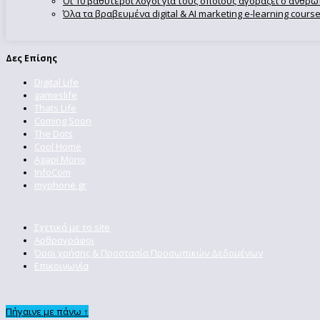
Οι 10 βαθύτεροι λόγοι για τους οποίους αγοράζει ο άνθρ
Όλα τα βραβευμένα digital & AI marketing e-learning cour
Δες Επίσης
Digital Life
gameslife
Thats Life
Coming Soon
The Dots
Cool Home
Agapi Mono
InfoCom
myphone.gr
Σχετικά με το site
Αρθρογράφοι
Όροι χρήσης & Προστασία Προσωπικών Δεδομένων
Επικοινωνία
Πήγαινε με πάνω ↑