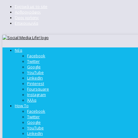
Σχετικά με το site
Αρθρογράφοι
Όροι χρήσης
Επικοινωνία
Νέα
Facebook
Twitter
Google
YouTube
LinkedIn
Pinterest
Foursquare
Instagram
Άλλα
How To
Facebook
Twitter
Google
YouTube
LinkedIn