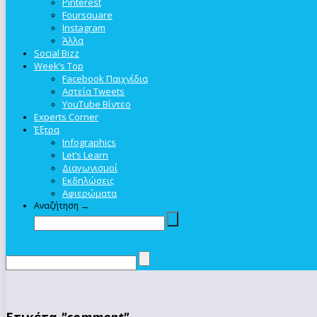
Pinterest
Foursquare
Instagram
Άλλα
Social Bizz
Week’s Top
Facebook Παιχνίδια
Αστεία Tweets
YouTube Βίντεο
Experts Corner
Έξτρα
Infographics
Let’s Learn
Διαγωνισμοί
Εκδηλώσεις
Αφιερώματα
Αναζήτηση →
Ετικέτα
"comment"