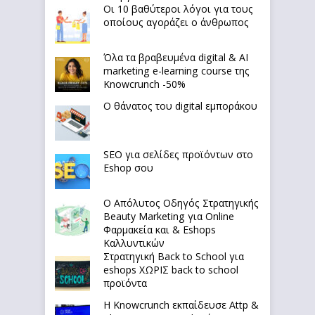
Οι 10 βαθύτεροι λόγοι για τους
οποίους αγοράζει ο άνθρωπος
Όλα τα βραβευμένα digital & AI
marketing e-learning course της
Knowcrunch -50%
Ο θάνατος του digital εμποράκου
SEO για σελίδες προϊόντων στο
Eshop σου
Ο Απόλυτoς Οδηγός Στρατηγικής
Beauty Marketing για Online
Φαρμακεία και & Eshops
Καλλυντικών
Στρατηγική Back to School για
eshops ΧΩΡΙΣ back to school
προϊόντα
Η Knowcrunch εκπαίδευσε Attp &