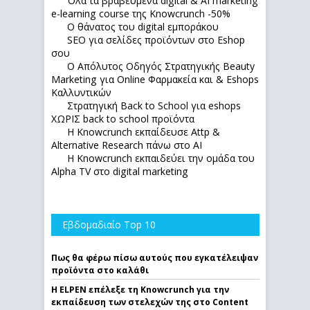
Όλα τα βραβευμένα digital & AI marketing
e-learning course της Knowcrunch -50%
Ο θάνατος του digital εμποράκου
SEO για σελίδες προϊόντων στο Eshop
σου
Ο Απόλυτoς Οδηγός Στρατηγικής Beauty
Marketing για Online Φαρμακεία και & Eshops
Καλλυντικών
Στρατηγική Back to School για eshops
ΧΩΡΙΣ back to school προϊόντα
Η Knowcrunch εκπαίδευσε Attp &
Alternative Research πάνω στο ΑΙ
Η Knowcrunch εκπαιδεύει την ομάδα του
Alpha TV στο digital marketing
Εβδομαδιαίο Top 10
Πως θα φέρω πίσω αυτούς που εγκατέλειψαν
προϊόντα στο καλάθι
Η ELPEN επέλεξε τη Knowcrunch για την
εκπαίδευση των στελεχών της στο Content