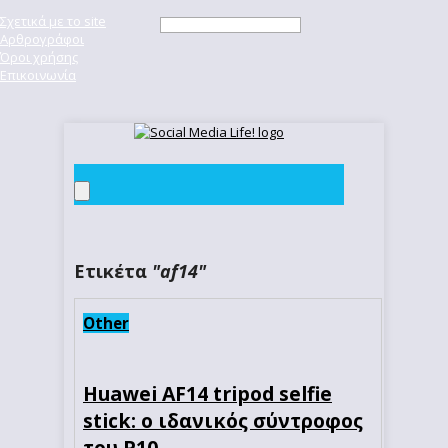
Σχετικά με το site
Αρθρογράφοι
Όροι χρήσης
Επικοινωνία
Ετικέτα
"af14"
Other
Huawei AF14 tripod selfie
stick: ο ιδανικός σύντροφος
του P10