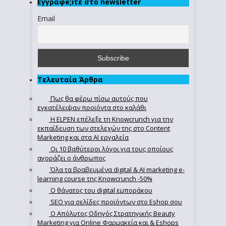
Εγγραφe;iτε στο newsletter
Email
Τελευταία Άρθρα
Πως θα φέρω πίσω αυτούς που
εγκατέλειψαν προϊόντα στο καλάθι
Η ELPEN επέλεξε τη Knowcrunch για την
εκπαίδευση των στελεχών της στο Content
Marketing και στα AI εργαλεία
Οι 10 βαθύτεροι λόγοι για τους οποίους
αγοράζει ο άνθρωπος
Όλα τα βραβευμένα digital & AI marketing e-
learning course της Knowcrunch -50%
Ο θάνατος του digital εμποράκου
SEO για σελίδες προϊόντων στο Eshop σου
Ο Απόλυτoς Οδηγός Στρατηγικής Beauty
Marketing για Online Φαρμακεία και & Eshops