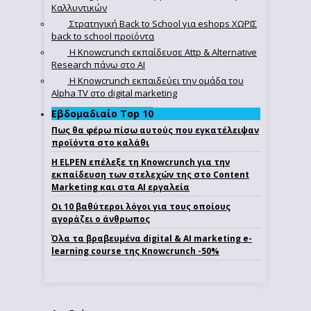
Καλλυντικών
Στρατηγική Back to School για eshops ΧΩΡΙΣ
back to school προϊόντα
Η Knowcrunch εκπαίδευσε Attp & Alternative
Research πάνω στο ΑΙ
Η Knowcrunch εκπαιδεύει την ομάδα του
Alpha TV στο digital marketing
Εβδομαδιαίο Top 10
Πως θα φέρω πίσω αυτούς που εγκατέλειψαν
προϊόντα στο καλάθι
Η ELPEN επέλεξε τη Knowcrunch για την
εκπαίδευση των στελεχών της στο Content
Marketing και στα AI εργαλεία
Οι 10 βαθύτεροι λόγοι για τους οποίους
αγοράζει ο άνθρωπος
Όλα τα βραβευμένα digital & AI marketing e-
learning course της Knowcrunch -50%