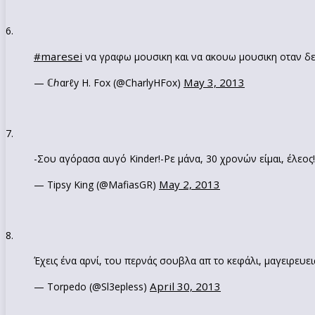
6.
#maresei
να γραφω μουσικη και να ακουω μουσικη οταν δε
May 3, 2013
— ℂℎαrℓy H. Fox (@CharlyHFox)
7.
-Σου αγόρασα αυγό Kinder!-Ρε μάνα, 30 χρονών είμαι, έλ
May 2, 2013
— Tipsy King (@MafiasGR)
8.
Έχεις ένα αρνί, του περνάς σουβλα απ το κεφάλι, μαγειρευε
April 30, 2013
— Torpedo (@Sl3epless)