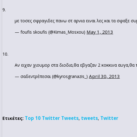
9.
με τοσες σφραγιδες πανω στ αρνια ειναι λες και τα σφαξε 
May 1, 2013
— foufis skoufis (@Kimas_Mosxou)
10.
Αν ειχαν χιουμορ στα διοδια,θα εβγαζαν 2 κοκκινα αυγα,θα 
April 30, 2013
— σαδεντρέπεσαι (@kyrosgranazis_)
Top 10 Twitter Tweets
tweets
Twitter
Ετικέτες:
,
,