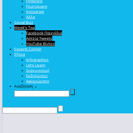
Pinterest
Foursquare
Instagram
Άλλα
Social Bizz
Week’s Top
Facebook Παιχνίδια
Αστεία Tweets
YouTube Βίντεο
Experts Corner
Έξτρα
Infographics
Let’s Learn
Διαγωνισμοί
Εκδηλώσεις
Αφιερώματα
Αναζήτηση →