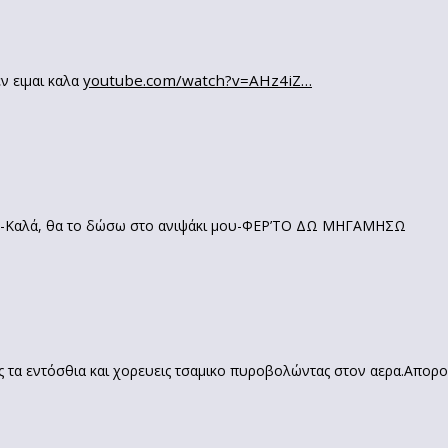
youtube.com/watch?v=AHz4iZ…
ν ειμαι καλα
εος!-Καλά, θα το δώσω στο ανιψάκι μου-ΦΕΡ’ΤΟ ΔΩ ΜΗΓΑΜΗΣΩ
ις τα εντόσθια και χορευεις τσαμικο πυροβολώντας στον αερα.Απορο