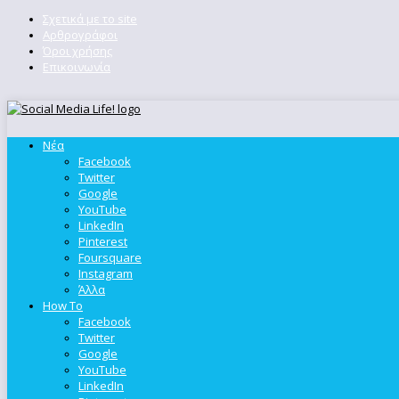
Σχετικά με το site
Αρθρογράφοι
Όροι χρήσης
Επικοινωνία
Νέα
Facebook
Twitter
Google
YouTube
LinkedIn
Pinterest
Foursquare
Instagram
Άλλα
How To
Facebook
Twitter
Google
YouTube
LinkedIn