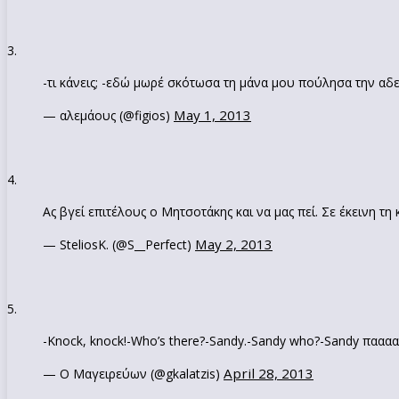
3.
-τι κάνεις; -εδώ μωρέ σκότωσα τη μάνα μου πούλησα την αδ
May 1, 2013
— αλεμάους (@figios)
4.
Ας βγεί επιτέλους ο Μητσοτάκης και να μας πεί. Σε έκεινη τ
May 2, 2013
— SteliosK. (@S__Perfect)
5.
-Knock, knock!-Who’s there?-Sandy.-Sandy who?-Sandy παα
April 28, 2013
— Ο Μαγειρεύων (@gkalatzis)