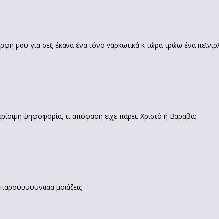
ερφή μου για σεξ έκανα ένα τόνο ναρκωτικά κ τώρα τρώω ένα πεϊνιρ
η κρίσιμη ψηφοφορία, τι απόφαση είχε πάρει. Χριστό ή Βαραβά;
ααπαρούυυυυνααα μοιάζεις