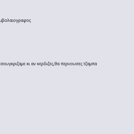
συμβολαιογραφος
τσουγκριζαμε κι αν κερδιζες,θα περνουσες τζαμπα