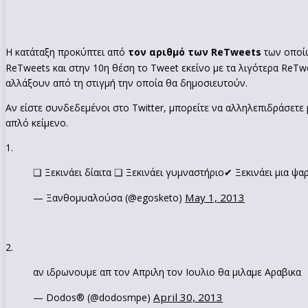
Η κατάταξη προκύπτει από
τον αριθμό των ReTweets
των οποίω
ReTweets και στην 10η θέση το Tweet εκείνο με τα λιγότερα ReT
αλλάξουν από τη στιγμή την οποία θα δημοσιευτούν.
Αν είστε συνδεδεμένοι στο Twitter, μπορείτε να αλληλεπιδράσετε 
απλό κείμενο.
1.
❑ Ξεκινάει δίαιτα ❑ Ξεκινάει γυμναστήριο✔ Ξεκινάει μια ψα
May 1, 2013
— Ξανθομυαλούσα (@egosketo)
2.
αν ιδρωνουμε απ τον Απριλη τον Ιουλιο θα μιλαμε Αραβικα
April 30, 2013
— Dodos® (@dodosmpe)